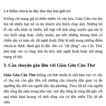
2.4 Điểm check-in độc đáo thu hút giới trẻ
Không chỉ mang giá trị thiên nhiên và văn hóa, Giàn Gừa còn thu 
hút rất nhiều bạn trẻ và du khách yêu thích chụp ảnh. Những bộ 
rễ cây uốn lượn tự nhiên, kết hợp với ánh sáng xuyên qua tán lá 
vào buổi sáng hoặc chiều muộn, tạo nên những khung hình có 
chiều sâu và màu sắc rất nghệ thuật. Đây là một trong những điểm 
check-in được đánh giá là độc đáo và “rất riêng” của Cần Thơ, 
phù hợp cho cả chụp ảnh du lịch, ảnh nghệ thuật hoặc nội dung 
mạng xã hội.
3. Câu chuyện gắn liền với Giàn Gừa Cần Thơ 
Giàn Gừa Cần Thơ
 không chỉ đơn thuần là một khu vực có cây 
cổ thụ mà còn gắn liền với những câu chuyện dân gian và tín 
ngưỡng lâu đời của người dân địa phương. Theo lời kể của người 
dân sống lâu năm trong khu vực, nơi đây từng là vùng đất gắn với 
quá trình khai hoang và sinh sống của cư dân miền Tây từ rất 
sớm.