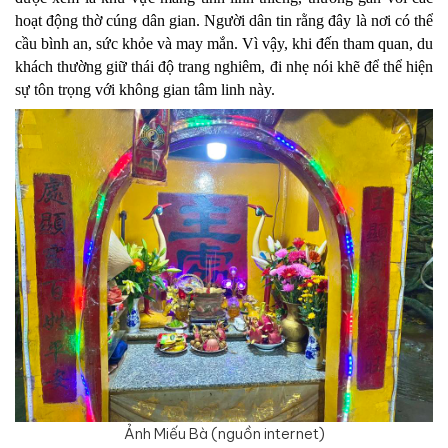
hoạt động thờ cúng dân gian. Người dân tin rằng đây là nơi có thể 
cầu bình an, sức khỏe và may mắn. Vì vậy, khi đến tham quan, du 
khách thường giữ thái độ trang nghiêm, đi nhẹ nói khẽ để thể hiện 
sự tôn trọng với không gian tâm linh này.
Ảnh Miếu Bà (nguồn internet)