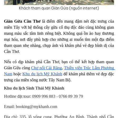
Khách tham quan Giàn Gừa (nguồn internet)
Giàn Gừa Cần Thơ
 là điểm đến mang đậm nét đặc trưng của 
miền Tây với hệ thống cây gừa cổ thụ độc đáo cùng không gian 
mang màu sắc tâm linh riêng biệt. Không quá ồn ào hay thương 
mại hóa, nơi đây phù hợp cho những ai muốn tìm một địa điểm 
tham quan nhẹ nhàng, chụp ảnh và khám phá vẻ đẹp bình dị của 
Cần Thơ. 
Nếu có dịp khám phá Cần Thơ, bạn có thể kết hợp tham quan 
Giàn Gừa cùng 
Chợ nổi Cái Răng
Thiền viện Trúc Lâm Phương 
, 
Nam
 hoặc 
Khu du lịch Mỹ Khánh
 để khám phá thêm vẻ đẹp đặc 
trưng của miền sông nước Tây Nam Bộ.
Khu du lịch Sinh Thái Mỹ Khánh
Hotline đặt tour: 0909 996 883 - 0766 89 39 79
Email: booking@mykhanh.com
Địa chỉ: 335, lộ vòng cung, Phường An Bình, Thành phố Cần 