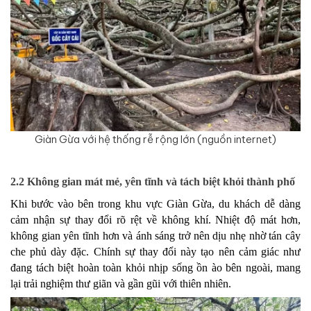
Giàn Gừa với hệ thống rễ rộng lớn (nguồn internet)
2.2 Không gian mát mẻ, yên tĩnh và tách biệt khỏi thành phố
Khi bước vào bên trong khu vực Giàn Gừa, du khách dễ dàng 
cảm nhận sự thay đổi rõ rệt về không khí. Nhiệt độ mát hơn, 
không gian yên tĩnh hơn và ánh sáng trở nên dịu nhẹ nhờ tán cây 
che phủ dày đặc. Chính sự thay đổi này tạo nên cảm giác như 
đang tách biệt hoàn toàn khỏi nhịp sống ồn ào bên ngoài, mang 
lại trải nghiệm thư giãn và gần gũi với thiên nhiên.