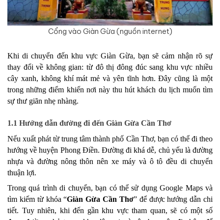
Cổng vào Giàn Gừa (nguồn internet)
Khi di chuyển đến khu vực Giàn Gừa, bạn sẽ cảm nhận rõ sự 
thay đổi về không gian: từ đô thị đông đúc sang khu vực nhiều 
cây xanh, không khí mát mẻ và yên tĩnh hơn. Đây cũng là một 
trong những điểm khiến nơi này thu hút khách du lịch muốn tìm 
sự thư giãn nhẹ nhàng.
1.1 Hướng dẫn đường đi đến Giàn Gừa Cần Thơ
Nếu xuất phát từ trung tâm thành phố Cần Thơ, bạn có thể đi theo 
hướng về huyện Phong Điền. Đường đi khá dễ, chủ yếu là đường 
nhựa và đường nông thôn nên xe máy và ô tô đều di chuyển 
thuận lợi.
Trong quá trình di chuyển, bạn có thể sử dụng Google Maps và 
tìm kiếm từ khóa “
Giàn Gừa Cần Thơ
” để được hướng dẫn chi 
tiết. Tuy nhiên, khi đến gần khu vực tham quan, sẽ có một số 