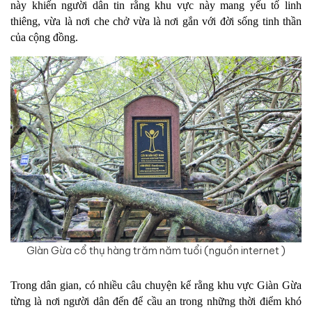
này khiến người dân tin rằng khu vực này mang yếu tố linh 
thiêng, vừa là nơi che chở vừa là nơi gắn với đời sống tinh thần 
của cộng đồng.
GIàn Gừa cổ thụ hàng trăm năm tuổi (nguồn internet )
Trong dân gian, có nhiều câu chuyện kể rằng khu vực Giàn Gừa 
từng là nơi người dân đến để cầu an trong những thời điểm khó 