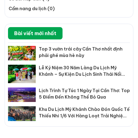
Cẩm nang du lịch (0)
Bài viết mới nhất
Top 3 vườn trái cây Cần Thơ nhất định
phải ghé mùa hè này
Lễ Kỷ Niệm 30 Năm Làng Du Lịch Mỹ
Khánh – Sự Kiện Du Lịch Sinh Thái Nổi
Bật Tại Cần Thơ
Lịch Trình Tự Túc 1 Ngày Tại Cần Thơ: Top
5 Điểm Đến Không Thể Bỏ Qua
Khu Du Lịch Mỹ Khánh Chào Đón Quốc Tế
Thiếu Nhi 1/6 Với Hàng Loạt Trải Nghiệm
Hấp Dẫn