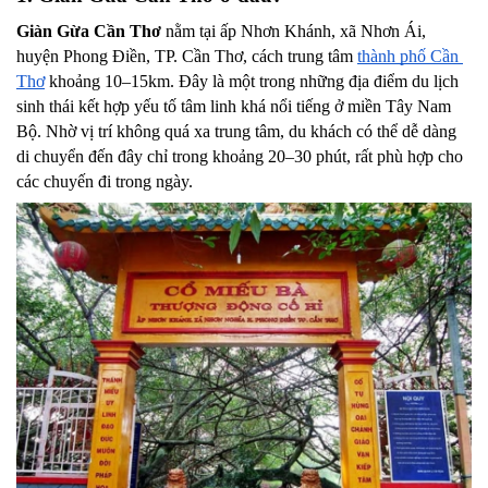
Giàn Gừa Cần Thơ 
nằm tại ấp Nhơn Khánh, xã Nhơn Ái, 
huyện Phong Điền, TP. Cần Thơ, cách trung tâm 
thành phố Cần 
Thơ
 khoảng 10–15km. Đây là một trong những địa điểm du lịch 
sinh thái kết hợp yếu tố tâm linh khá nổi tiếng ở miền Tây Nam 
Bộ. Nhờ vị trí không quá xa trung tâm, du khách có thể dễ dàng 
di chuyển đến đây chỉ trong khoảng 20–30 phút, rất phù hợp cho 
các chuyến đi trong ngày.