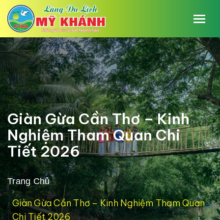
Giàn Gừa Cần Thơ – Kinh
Nghiệm Tham Quan Chi
Tiết 2026
Trang Chủ
Giàn Gừa Cần Thơ – Kinh Nghiệm Tham Quan
Chi Tiết 2026