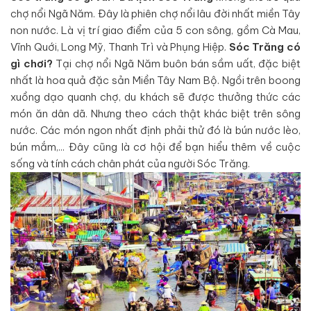
chợ nổi Ngã Năm. Đây là phiên chợ nổi lâu đời nhất miền Tây
non nước. Là vị trí giao điểm của 5 con sông, gồm Cà Mau,
Vĩnh Quới, Long Mỹ, Thanh Trì và Phụng Hiệp.
Sóc Trăng có
gì chơi?
Tại chợ nổi Ngã Năm buôn bán sầm uất, đặc biệt
nhất là hoa quả đặc sản Miền Tây Nam Bộ. Ngồi trên boong
xuồng dạo quanh chợ, du khách sẽ được thưởng thức các
món ăn dân dã. Nhưng theo cách thật khác biệt trên sông
nước. Các món ngon nhất định phải thử đó là bún nước lèo,
bún mắm,... Đây cũng là cơ hội để bạn hiểu thêm về cuộc
sống và tính cách chân phát của người Sóc Trăng.