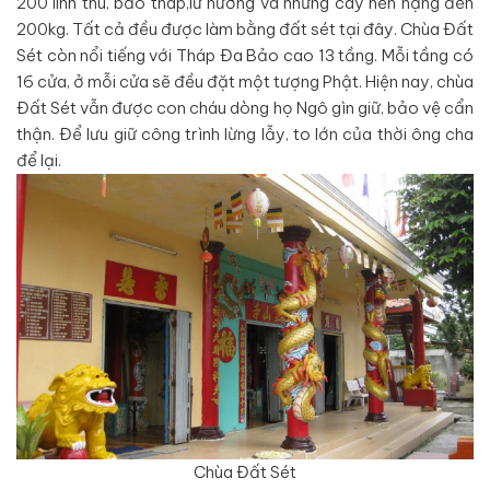
200 linh thú, bảo tháp,lư hương và những cây nến nặng đến
200kg. Tất cả đều được làm bằng đất sét tại đây. Chùa Đất
Sét còn nổi tiếng với Tháp Đa Bảo cao 13 tầng. Mỗi tầng có
16 cửa, ở mỗi cửa sẽ đều đặt một tượng Phật. Hiện nay, chùa
Đất Sét vẫn được con cháu dòng họ Ngô gìn giữ, bảo vệ cẩn
thận. Để lưu giữ công trình lừng lẫy, to lớn của thời ông cha
để lại.
Chùa Đất Sét