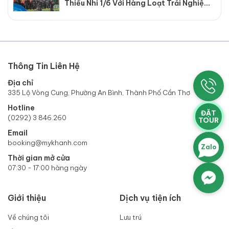
Thiếu Nhi 1/6 Với Hàng Loạt Trải Nghiệm
Hấp Dẫn
Thông Tin Liên Hệ
Địa chỉ
335 Lộ Vòng Cung, Phường An Bình, Thành Phố Cần Thơ
Hotline
ĐẶT
(0292) 3 846.260
TOUR
Email
booking@mykhanh.com
Zalo
Thời gian mở cửa
07:30 - 17:00 hàng ngày
Giới thiệu
Dịch vụ tiện ích
Về chúng tôi
Lưu trú