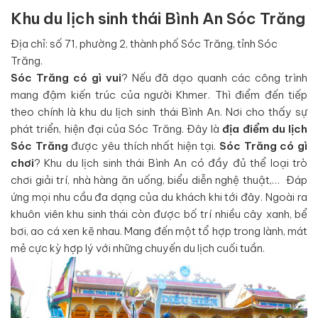
Khu du lịch sinh thái Bình An Sóc Trăng
Địa chỉ: số 71, phường 2, thành phố Sóc Trăng, tỉnh Sóc
Trăng.
Sóc Trăng có gì vui
? Nếu đã dạo quanh các công trình
mang đậm kiến trúc của người Khmer. Thì điểm đến tiếp
theo chính là khu du lịch sinh thái Bình An. Nơi cho thấy sự
phát triển, hiện đại của Sóc Trăng. Đây là
địa điểm du lịch
Sóc Trăng
được yêu thích nhất hiện tại.
Sóc Trăng có gì
chơi
? Khu du lịch sinh thái Bình An có đầy đủ thể loại trò
chơi giải trí, nhà hàng ăn uống, biểu diễn nghệ thuật,… Đáp
ứng mọi nhu cầu đa dạng của du khách khi tới đây. Ngoài ra
khuôn viên khu sinh thái còn được bố trí nhiều cây xanh, bể
bơi, ao cá xen kẽ nhau. Mang đến một tổ hợp trong lành, mát
mẻ cực kỳ hợp lý với những chuyến du lịch cuối tuần.