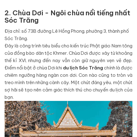
2. Chùa Dơi - Ngôi chùa nổi tiếng nhất
Sóc Trăng
Địa chỉ: số 73B đường Lê Hồng Phong, phường 3, thành phố
Sóc Trăng.
Đây là công trình tiêu biểu cho kiến trúc Phật giáo Nam tông
của đồng bào dân tộc Khmer. Chùa Dơi được xây từ khoảng
thế kỉ XVI, nhưng đến nay vẫn còn giữ nguyên vẹn vẻ đẹp.
Điểm nổi bật ở chùa Dơi khi
du lịch Sóc Trăng
chính là được
chiêm ngưỡng hàng ngàn con dơi. Con nào cũng to tròn và
treo mình trên những cành cây. Một chút đáng yêu, một chút
sợ hãi sẽ tạo nên cảm giác thích thú cho chuyến du lịch của
bạn.