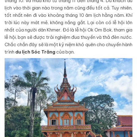
tháng 10. Và mùa khô từ tháng 11 đến tháng 4. Du khách du
lịch vào thời gian nào trong năm cũng đều tốt cả. Tuy nhiên,
tốt nhất nên đi vào khoảng tháng 10 âm lịch hằng năm. Khí
trời lúc này mát mẻ, không nắng gắt. Lại còn có lễ hội lớn
nhất của người dân Khmer. Đó là lễ hội Ok Om Bok, tham gia
lễ hội, bạn sẽ được trải nghiệm đua thuyền và thả đèn nước.
Chắc chắn đây sẽ là một kỷ niệm khó quên cho chuyến hành
trình
du lịch Sóc Trăng
của bạn.