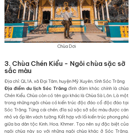
Chùa Dơi
3. Chùa Chén Kiểu - Ngôi chùa sặc sỡ
sắc màu
Địa chỉ: QL1A, xã Đại Tâm, huyện Mỹ Xuyên, tỉnh Sóc Trăng
Địa điểm du lịch Sóc Trăng
đình đám khác chính là chùa
Chén Kiểu. Chùa còn có tên gọi khác là Chùa Sà Lôn. Là một
trong những ngôi chùa có kiến trúc độc đáo cổ độc đáo tại
Sóc Trăng. Từng cái chén, đĩa sứ sặc sỡ sắc màu được cán
nhỏ và ốp lên vách tường. Kết hợp với lối kiến trúc phong phú
giữa ba dân tộc Kinh, Hoa, Khmer. Tạo nên sự đặc biệt của
ngôi chùa này so với những ngôi chùa khác ở Sóc Trăng.