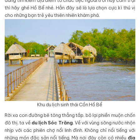
đang tìm kiếm địa điểm tổ chức tiệc ngoài trời hay cắm trại
thì hãy ghé Hồ Bể nhé. Hẳn đây sẽ là lựa chọn cực kì thú vị
cho những bạn trẻ yêu thiên nhiên khám phá.
Khu du lịch sinh thái Cồn Hồ Bể
Rời xa con đường bê tông thẳng tắp, bỏ lại phiền muộn chốn
đô thị, ta về
du lịch Sóc Trăng
. Về với vùng sông nước nhộn
nhịp với các phiên chợ nổi linh đình. Không chỉ nổi tiếng với
những món đặc sản nổi tiếng. Mà nơi đây còn có nhiều
địa