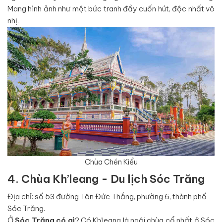
Mang hình ảnh như một bức tranh đầy cuốn hút, độc nhất vô
nhị.
Chùa Chén Kiểu
4. Chùa Kh’leang - Du lịch Sóc Trăng
Địa chỉ: số 53 đường Tôn Đức Thắng, phường 6, thành phố
Sóc Trăng.
Ở
Sóc Trăng có gì
? Có Kh’leang là ngôi chùa cổ nhất ở Sóc