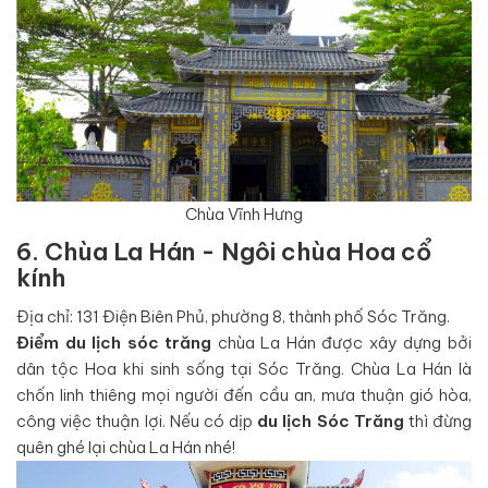
Chùa Vĩnh Hưng
6. Chùa La Hán - Ngôi chùa Hoa cổ
kính
Địa chỉ: 131 Điện Biên Phủ, phường 8, thành phố Sóc Trăng.
Điểm du lịch sóc trăng
chùa La Hán được xây dựng bởi
dân tộc Hoa khi sinh sống tại Sóc Trăng. Chùa La Hán là
chốn linh thiêng mọi người đến cầu an, mưa thuận gió hòa,
công việc thuận lợi. Nếu có dịp
du lịch Sóc Trăng
thì đừng
quên ghé lại chùa La Hán nhé!