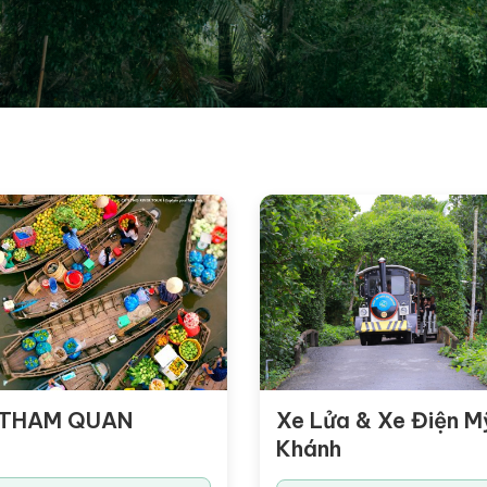
 THAM QUAN
Xe Lửa & Xe Điện M
Khánh