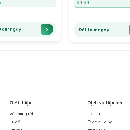
🚢
🚢🚢🚢🚢
tour ngay
Đặt tour ngay
Giới thiệu
Dịch vụ tiện ích
Về chúng tôi
Lưu trú
Ưu đãi
Teambuilding