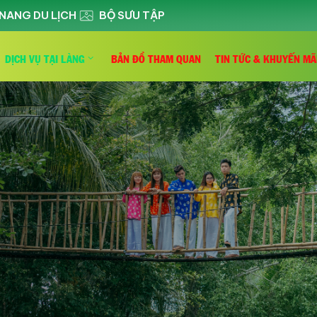
NANG DU LỊCH
BỘ SƯU TẬP
DỊCH VỤ TẠI LÀNG
BẢN ĐỒ THAM QUAN
TIN TỨC & KHUYẾN MÃ