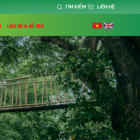
TÌM KIẾM
LIÊN HỆ
I
LIÊN HỆ & HỖ TRỢ