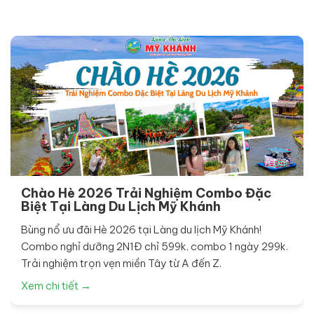
Chào Hè 2026 Trải Nghiệm Combo Đặc
Biệt Tại Làng Du Lịch Mỹ Khánh
Bùng nổ ưu đãi Hè 2026 tại Làng du lịch Mỹ Khánh!
Combo nghỉ dưỡng 2N1Đ chỉ 599k, combo 1 ngày 299k.
Trải nghiệm trọn vẹn miền Tây từ A đến Z.
Xem chi tiết →