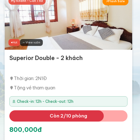
Mỹ Khánh - Cần Thơ
Flash Sale
Hot
∼ View vườn
Superior Double - 2 khách
Thời gian: 2N1Đ
Tặng vé tham quan
🚢 Check-in: 12h - Check-out: 12h
Còn 2/10 phòng
800,000đ