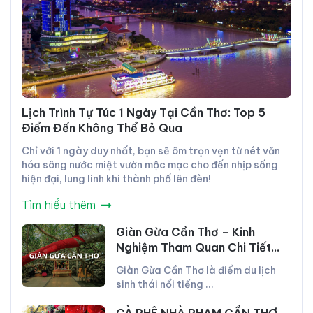
Lịch Trình Tự Túc 1 Ngày Tại Cần Thơ: Top 5
Điểm Đến Không Thể Bỏ Qua
Chỉ với 1 ngày duy nhất, bạn sẽ ôm trọn vẹn từ nét văn
hóa sông nước miệt vườn mộc mạc cho đến nhịp sống
hiện đại, lung linh khi thành phố lên đèn!
Tìm hiểu thêm
Giàn Gừa Cần Thơ – Kinh
Nghiệm Tham Quan Chi Tiết
2026
Giàn Gừa Cần Thơ là điểm du lịch
sinh thái nổi tiếng ...
CÀ PHÊ NHÀ PHẠM CẦN THƠ –