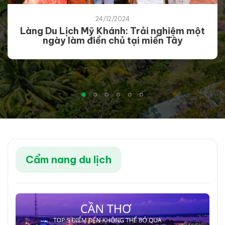
24/12/2024
Làng Du Lịch Mỹ Khánh: Trải nghiệm một
ngày làm điền chủ tại miền Tây
Cẩm nang du lịch