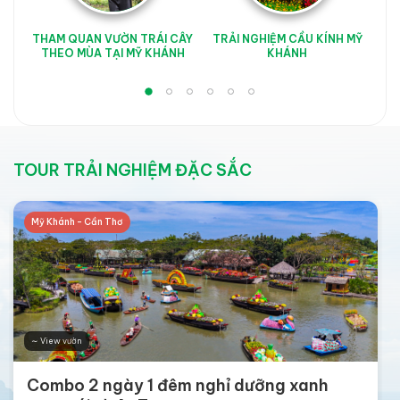
THAM QUAN VƯỜN TRÁI CÂY
TRẢI NGHIỆM CẦU KÍNH MỸ
THEO MÙA TẠI MỸ KHÁNH
KHÁNH
TOUR TRẢI NGHIỆM ĐẶC SẮC
Mỹ Khánh - Cần Thơ
∼ View vườn
Combo 2 ngày 1 đêm nghỉ dưỡng xanh