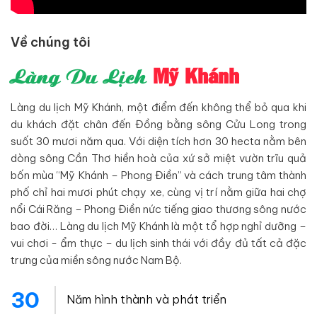
Về chúng tôi
Mỹ Khánh
Làng Du Lịch
Làng du lịch Mỹ Khánh, một điểm đến không thể bỏ qua khi
du khách đặt chân đến Đồng bằng sông Cửu Long trong
suốt 30 mươi năm qua. Với diện tích hơn 30 hecta nằm bên
dòng sông Cần Thơ hiền hoà của xứ sở miệt vườn trĩu quả
bốn mùa “Mỹ Khánh – Phong Điền” và cách trung tâm thành
phố chỉ hai mươi phút chạy xe, cùng vị trí nằm giữa hai chợ
nổi Cái Răng – Phong Điền nức tiếng giao thương sông nước
bao đời… Làng du lịch Mỹ Khánh là một tổ hợp nghỉ dưỡng –
vui chơi - ẩm thực – du lịch sinh thái với đầy đủ tất cả đặc
trưng của miền sông nước Nam Bộ.
30
Năm hình thành và phát triển