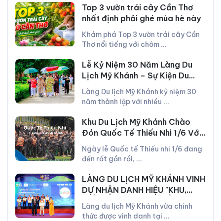
Top 3 vườn trái cây Cần Thơ
nhất định phải ghé mùa hè này
Khám phá Top 3 vườn trái cây Cần
Thơ nổi tiếng với chôm ...
Lễ Kỷ Niệm 30 Năm Làng Du
Lịch Mỹ Khánh – Sự Kiện Du
Lịch Sinh Thái Nổi Bật Tại Cần
Làng Du lịch Mỹ Khánh kỷ niệm 30
Thơ
năm thành lập với nhiều ...
Khu Du Lịch Mỹ Khánh Chào
Đón Quốc Tế Thiếu Nhi 1/6 Với
Hàng Loạt Trải Nghiệm Hấp
Ngày lễ Quốc tế Thiếu nhi 1/6 đang
Dẫn
đến rất gần rồi, ...
LÀNG DU LỊCH MỸ KHÁNH VINH
DỰ NHẬN DANH HIỆU "KHU,
ĐIỂM DU LỊCH TIÊU BIỂU ĐÓN
Làng du lịch Mỹ Khánh vừa chính
NHIỀU KHÁCH NHẤT NĂM
thức được vinh danh tại ...