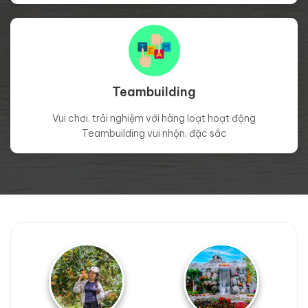
Teambuilding
Vui chơi, trải nghiệm với hàng loạt hoạt động
Teambuilding vui nhộn, đặc sắc