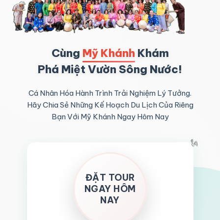
✈️
Cùng
Mỹ Khánh
Khám
Phá Miệt Vườn Sông Nước!
Cá Nhân Hóa Hành Trình Trải Nghiệm Lý Tưởng.
Hãy Chia Sẻ Những Kế Hoạch Du Lịch Của Riêng
Bạn Với
Mỹ Khánh
Ngay Hôm Nay
🗽
ĐẶT TOUR
NGAY HÔM
🗼
NAY