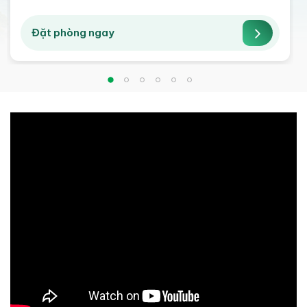
Đặt phòng ngay