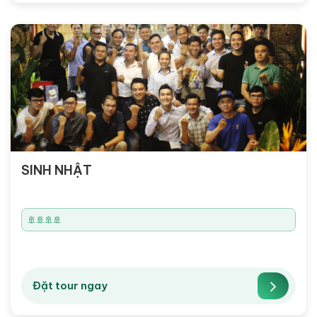
SINH NHẬT
🚢🚢🚢🚢
Đặt tour ngay