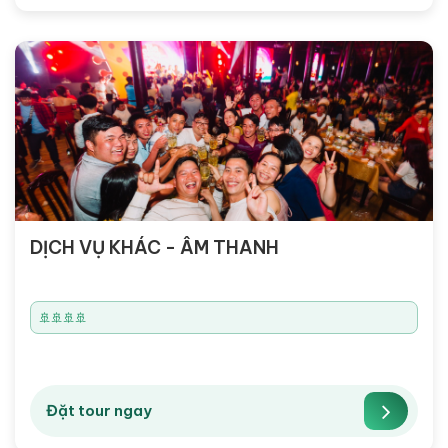
DỊCH VỤ KHÁC - ÂM THANH
🚢🚢🚢🚢
Đặt tour ngay