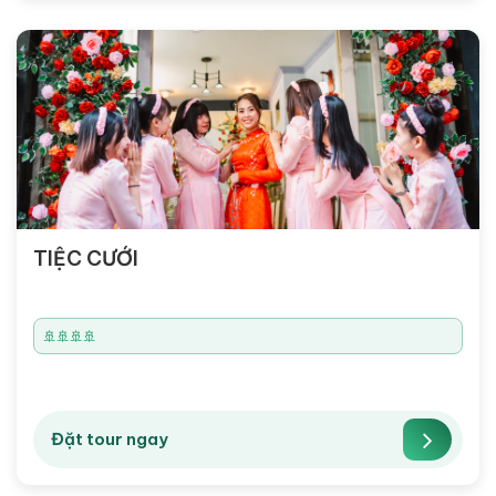
TIỆC CƯỚI
🚢🚢🚢🚢
Đặt tour ngay