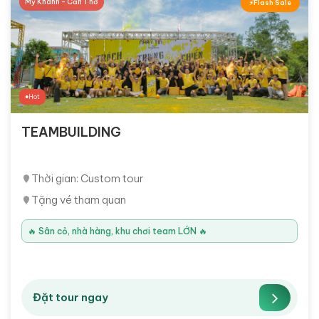
Mỹ Khánh - Cần Thơ
Flash Sale
Hot
TEAMBUILDING
Thời gian: Custom tour
Tặng vé tham quan
🔥 Sân cỏ, nhà hàng, khu chơi team LỚN 🔥
Đặt tour ngay