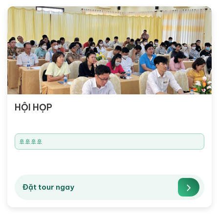
HỘI HỌP
🚢🚢🚢🚢
Đặt tour ngay