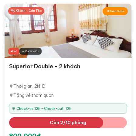
Mỹ Khánh - Cần Thơ
Flash Sale
Hot
∼ View vườn
Superior Double - 2 khách
Thời gian: 2N1Đ
Tặng vé tham quan
🚢 Check-in: 12h - Check-out: 12h
Còn 2/10 phòng
800,000đ