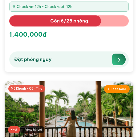
🚢 Check-in: 12h - Check-out: 12h
Còn 6/26 phòng
1,400,000đ
Đặt phòng ngay
Mỹ Khánh - Cần Thơ
Flash Sale
Hot
∼ View hồ bơi