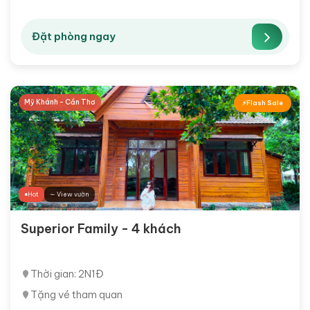
Đặt phòng ngay
Mỹ Khánh - Cần Thơ
Flash Sale
Hot
∼ View vườn
Superior Family - 4 khách
Thời gian: 2N1Đ
Tặng vé tham quan