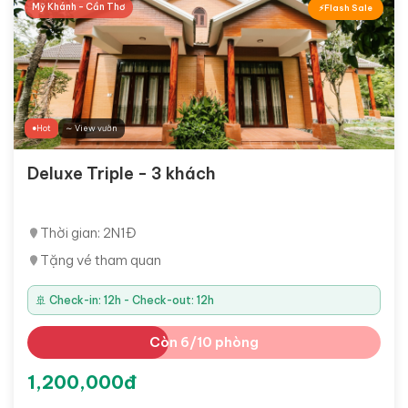
Mỹ Khánh - Cần Thơ
Flash Sale
Hot
∼ View vườn
Deluxe Triple - 3 khách
Thời gian: 2N1Đ
Tặng vé tham quan
🚢 Check-in: 12h - Check-out: 12h
Còn 6/10 phòng
1,200,000đ