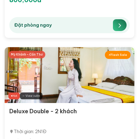
Đặt phòng ngay
Mỹ Khánh - Cần Thơ
Flash Sale
Hot
∼ View vườn
Deluxe Double - 2 khách
Thời gian: 2N1Đ