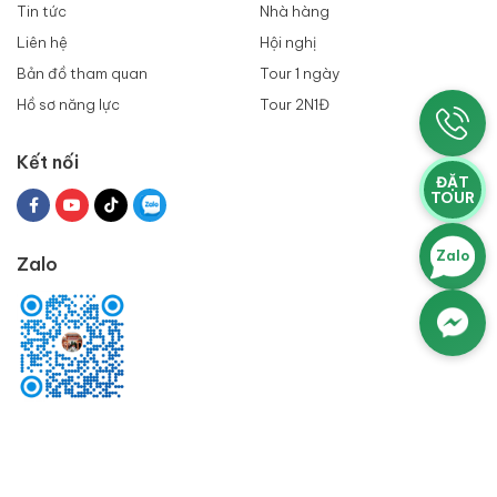
Tin tức
Nhà hàng
Liên hệ
Hội nghị
Bản đồ tham quan
Tour 1 ngày
Hồ sơ năng lực
Tour 2N1Đ
Kết nối
ĐẶT
TOUR
Zalo
Zalo
@ Bản quyền thuộc về Làng du lịch Mỹ Khánh