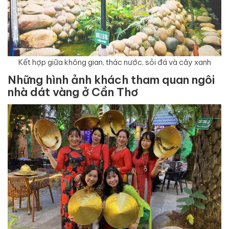
Kết hợp giữa không gian, thác nước, sỏi đá và cây xanh
Những hình ảnh khách tham quan ngôi
nhà dát vàng ở Cần Thơ