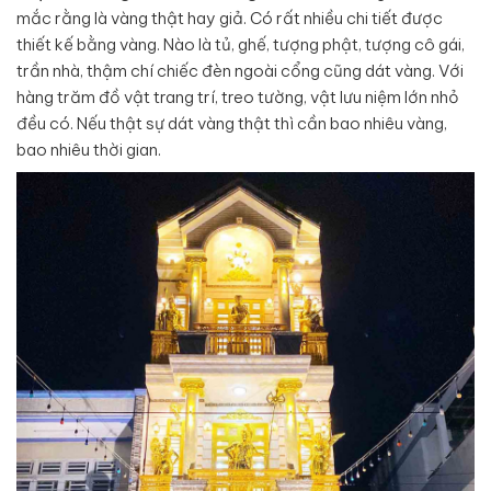
mắc rằng là vàng thật hay giả. Có rất nhiều chi tiết được
thiết kế bằng vàng. Nào là tủ, ghế, tượng phật, tượng cô gái,
trần nhà, thậm chí chiếc đèn ngoài cổng cũng dát vàng. Với
hàng trăm đồ vật trang trí, treo tường, vật lưu niệm lớn nhỏ
đều có. Nếu thật sự dát vàng thật thì cần bao nhiêu vàng,
bao nhiêu thời gian.