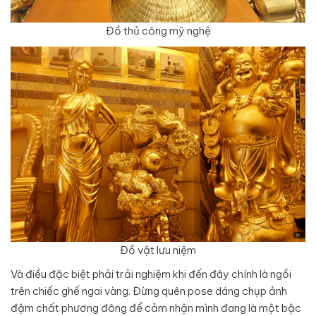
Đồ thủ công mỹ nghệ
Đồ vật lưu niệm
Và điều đặc biệt phải trải nghiệm khi đến đây chính là ngồi
trên chiếc ghế ngai vàng. Đừng quên pose dáng chụp ảnh
đậm chất phương đông để cảm nhận mình đang là một bậc