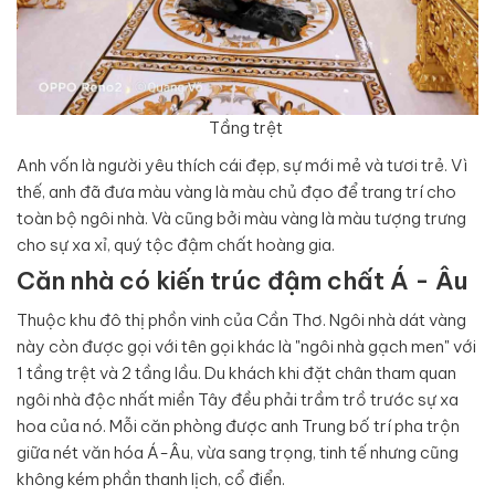
Tầng trệt
Anh vốn là người yêu thích cái đẹp, sự mới mẻ và tươi trẻ. Vì
thế, anh đã đưa màu vàng là màu chủ đạo để trang trí cho
toàn bộ ngôi nhà. Và cũng bởi màu vàng là màu tượng trưng
cho sự xa xỉ, quý tộc đậm chất hoàng gia.
Căn nhà có kiến trúc đậm chất Á - Âu
Thuộc khu đô thị phồn vinh của Cần Thơ. Ngôi nhà dát vàng
này còn được gọi với tên gọi khác là "ngôi nhà gạch men" với
1 tầng trệt và 2 tầng lầu. Du khách khi đặt chân tham quan
ngôi nhà độc nhất miền Tây đều phải trầm trồ trước sự xa
hoa của nó. Mỗi căn phòng được anh Trung bố trí pha trộn
giữa nét văn hóa Á-Âu, vừa sang trọng, tinh tế nhưng cũng
không kém phần thanh lịch, cổ điển.