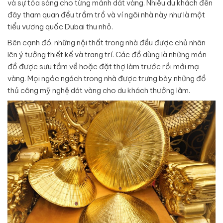
và sự tỏa sáng cho từng mảnh dát vàng. Nhiều du khách đến
đây tham quan đều trầm trồ và ví ngôi nhà này như là một
tiểu vương quốc Dubai thu nhỏ.
Bên cạnh đó, những nội thất trong nhà đều được chủ nhân
lên ý tưởng thiết kế và trang trí. Các đồ dùng là những món
đồ được sưu tầm về hoặc đặt thợ làm trước rồi mới mạ
vàng. Mọi ngóc ngách trong nhà được trưng bày những đồ
thủ công mỹ nghệ dát vàng cho du khách thưởng lãm.