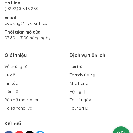
Hotline
(0292) 3 846.260
Email
booking@mykhanh.com
Thời gian mở cửa
07:30 - 17:00 hàng ngày
Giới thiệu
Dịch vụ tiện ích
Về chúng tôi
Lưu trú
Ưu đãi
Teambuilding
Tin tức
Nhà hàng
Liên hệ
Hội nghị
Bản đồ tham quan
Tour 1 ngày
Hồ sơ năng lực
Tour 2N1Đ
Kết nối