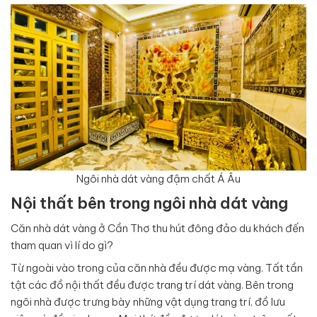
Ngôi nhà dát vàng đậm chất Á Âu
Nội thất bên trong ngôi nhà dát vàng
Căn nhà dát vàng ở Cần Thơ thu hút đông đảo du khách đến
tham quan vì lí do gì?
Từ ngoài vào trong của căn nhà đều được mạ vàng. Tất tần
tật các đồ nội thất đều được trang trí dát vàng. Bên trong
ngôi nhà được trưng bày những vật dụng trang trí, đồ lưu