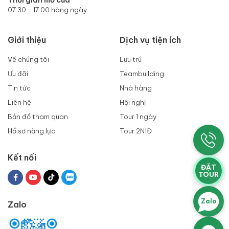
Thời gian mở cửa
07:30 - 17:00 hàng ngày
Giới thiệu
Dịch vụ tiện ích
Về chúng tôi
Lưu trú
Ưu đãi
Teambuilding
Tin tức
Nhà hàng
Liên hệ
Hội nghị
Bản đồ tham quan
Tour 1 ngày
Hồ sơ năng lực
Tour 2N1Đ
Kết nối
ĐẶT
TOUR
Zalo
Zalo