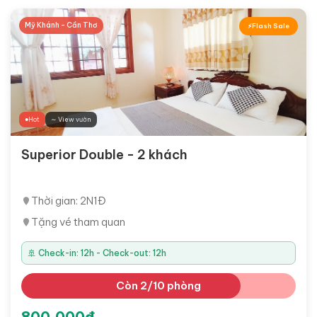
Mỹ Khánh - Cần Thơ
Flash Sale
Hot
∼ View vườn
Superior Double - 2 khách
Thời gian: 2N1Đ
Tặng vé tham quan
🚢 Check-in: 12h - Check-out: 12h
Còn 2/10 phòng
800,000đ