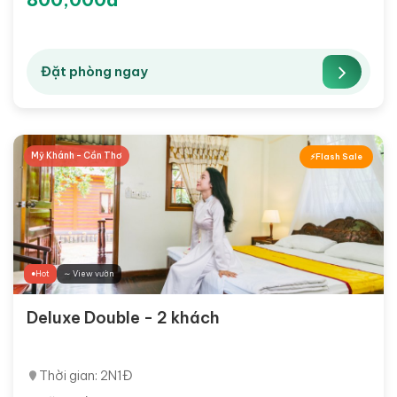
Đặt phòng ngay
Mỹ Khánh - Cần Thơ
Flash Sale
Hot
∼ View vườn
Deluxe Double - 2 khách
Thời gian: 2N1Đ