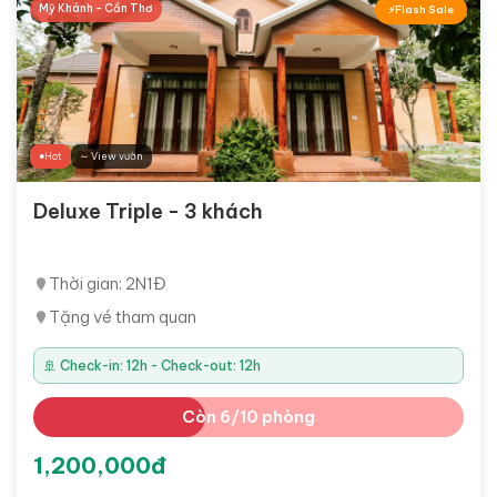
Mỹ Khánh - Cần Thơ
Flash Sale
Hot
∼ View vườn
Deluxe Triple - 3 khách
Thời gian: 2N1Đ
Tặng vé tham quan
🚢 Check-in: 12h - Check-out: 12h
Còn 6/10 phòng
1,200,000đ