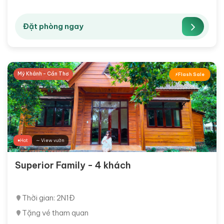
Đặt phòng ngay
Mỹ Khánh - Cần Thơ
Flash Sale
Hot
∼ View vườn
Superior Family - 4 khách
Thời gian: 2N1Đ
Tặng vé tham quan