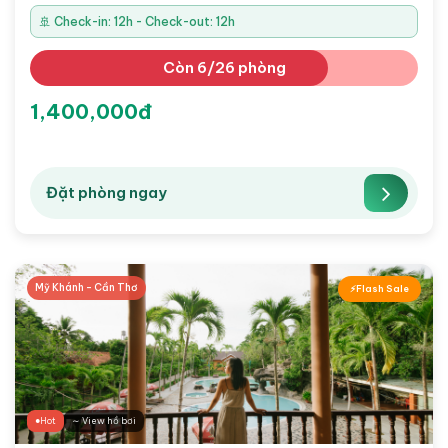
🚢 Check-in: 12h - Check-out: 12h
Còn 6/26 phòng
1,400,000đ
Đặt phòng ngay
Mỹ Khánh - Cần Thơ
Flash Sale
Hot
∼ View hồ bơi