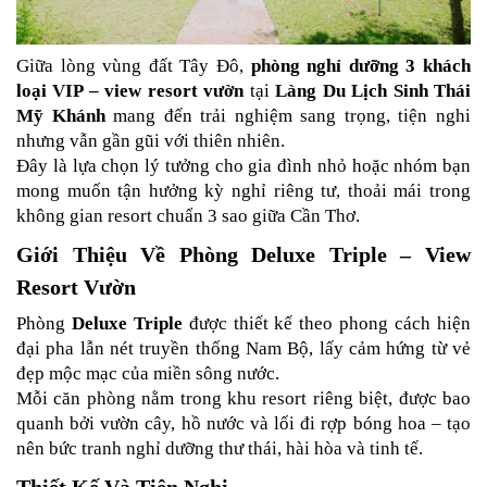
Giữa lòng vùng đất Tây Đô, 
phòng nghỉ dưỡng 3 khách 
loại VIP – view resort vườn
 tại 
Làng Du Lịch Sinh Thái 
Mỹ Khánh
 mang đến trải nghiệm sang trọng, tiện nghi 
nhưng vẫn gần gũi với thiên nhiên.
Đây là lựa chọn lý tưởng cho gia đình nhỏ hoặc nhóm bạn 
mong muốn tận hưởng kỳ nghỉ riêng tư, thoải mái trong 
không gian resort chuẩn 3 sao giữa Cần Thơ.
Giới Thiệu Về Phòng Deluxe Triple – View 
Resort Vườn
Phòng 
Deluxe Triple
 được thiết kế theo phong cách hiện 
đại pha lẫn nét truyền thống Nam Bộ, lấy cảm hứng từ vẻ 
đẹp mộc mạc của miền sông nước.
Mỗi căn phòng nằm trong khu resort riêng biệt, được bao 
quanh bởi vườn cây, hồ nước và lối đi rợp bóng hoa – tạo 
nên bức tranh nghỉ dưỡng thư thái, hài hòa và tinh tế.
Thiết Kế Và Tiện Nghi