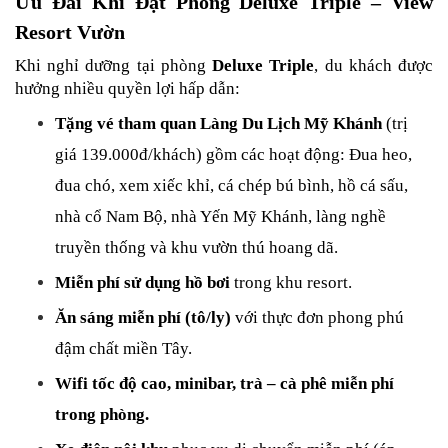
Ưu Đãi Khi Đặt Phòng Deluxe Triple – View 
Resort Vườn
Khi nghỉ dưỡng tại phòng 
Deluxe Triple
, du khách được 
hưởng nhiều quyền lợi hấp dẫn:
Tặng vé tham quan Làng Du Lịch Mỹ Khánh
 (trị 
giá 139.000đ/khách) gồm các hoạt động: 
Đua heo, 
đua chó, xem xiếc khỉ, cá chép bú bình, hồ cá sấu, 
nhà cổ Nam Bộ, nhà Yến Mỹ Khánh, làng nghề 
truyền thống và khu vườn thú hoang dã.
Miễn phí sử dụng hồ bơi
 trong khu resort.
Ăn sáng miễn phí (tô/ly)
 với thực đơn phong phú 
đậm chất miền Tây.
Wifi tốc độ cao, minibar, trà – cà phê miễn phí 
trong phòng.