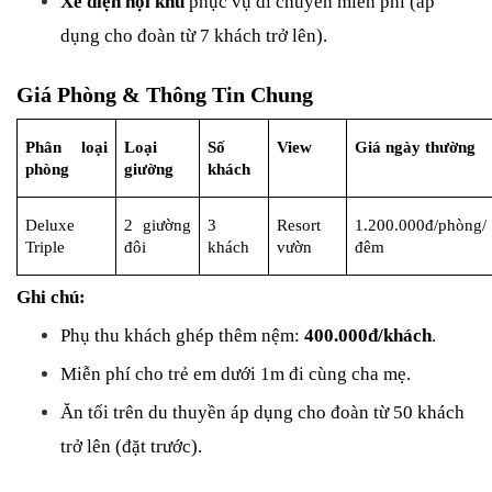
Xe điện nội khu
 phục vụ di chuyển miễn phí (áp 
dụng cho đoàn từ 7 khách trở lên).
Giá Phòng & Thông Tin Chung
Phân loại 
Loại 
Số 
View
Giá ngày thường
phòng
giường
khách
Deluxe 
2 giường 
3 
Resort 
1.200.000đ/phòng/
Triple
đôi
khách
vườn
đêm
Ghi chú:
Phụ thu khách ghép thêm nệm: 
400.000đ/khách
.
Miễn phí cho trẻ em dưới 1m đi cùng cha mẹ.
Ăn tối trên du thuyền áp dụng cho đoàn từ 50 khách 
trở lên (đặt trước).