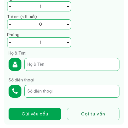
-
+
Trẻ em (< 5 tuổi)
-
+
Phòng
-
+
Họ & Tên:
Số điện thoại:
Gửi yêu cầu
Gọi tư vấn