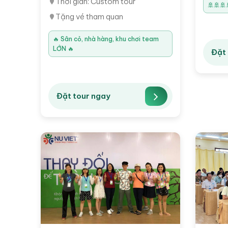
Thời gian: Custom tour
🚢🚢🚢
Tặng vé tham quan
🔥 Sân cỏ, nhà hàng, khu chơi team
LỚN 🔥
Đặt 
Đặt tour ngay