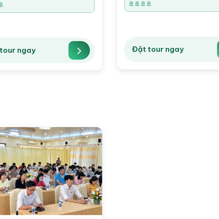
🚢🚢🚢🚢
🚢
Đặt tour ngay
tour ngay