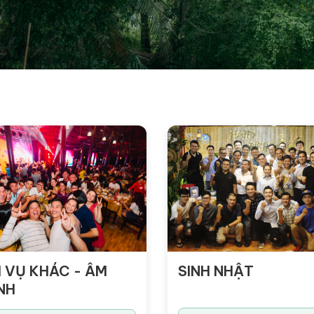
 VỤ KHÁC - ÂM
SINH NHẬT
NH