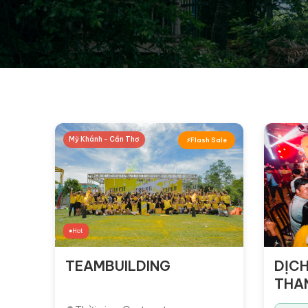
Mỹ Khánh - Cần Thơ
Flash Sale
Hot
TEAMBUILDING
DỊCH
THA