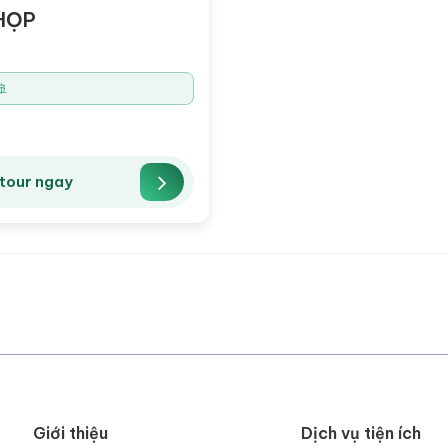
HỌP
🚢
tour ngay
Giới thiệu
Dịch vụ tiện ích