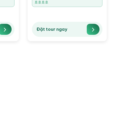
🚢🚢🚢🚢
Đặt tour ngay