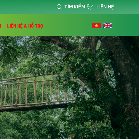
TÌM KIẾM
LIÊN HỆ
I
LIÊN HỆ & HỖ TRỢ