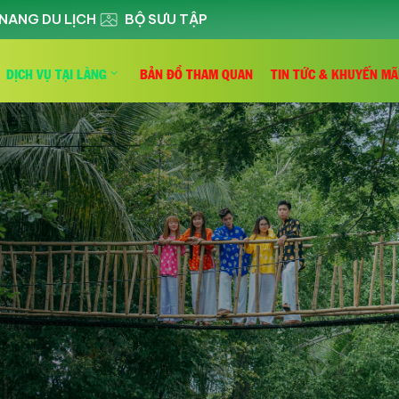
NANG DU LỊCH
BỘ SƯU TẬP
DỊCH VỤ TẠI LÀNG
BẢN ĐỒ THAM QUAN
TIN TỨC & KHUYẾN MÃ