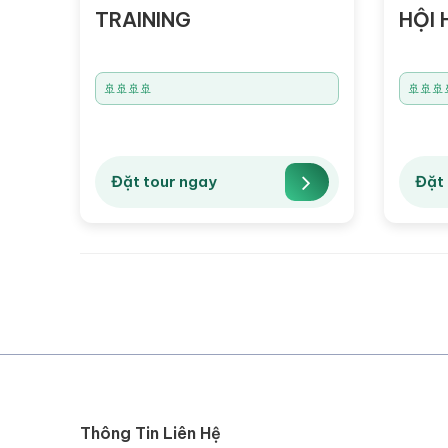
TRAINING
HỘI 
🚢🚢🚢🚢
🚢🚢🚢
Đặt tour ngay
Đặt 
Thông Tin Liên Hệ