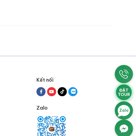
Kết nối
ĐẶT
TOUR
Zalo
Zalo