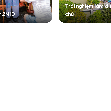
Trải nghiệm làm đi
r 2N1Đ
chủ