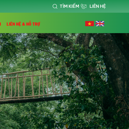
TÌM KIẾM
LIÊN HỆ
I
LIÊN HỆ & HỖ TRỢ