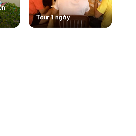
ền
Tour 1 ngày