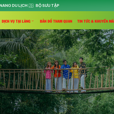
NANG DU LỊCH
BỘ SƯU TẬP
DỊCH VỤ TẠI LÀNG
BẢN ĐỒ THAM QUAN
TIN TỨC & KHUYẾN MÃ