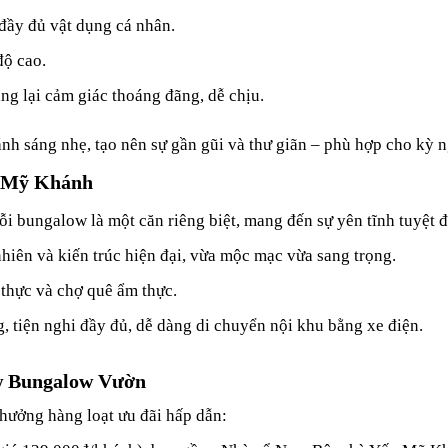
 đầy đủ vật dụng cá nhân.
độ cao.
ang lại cảm giác thoáng đãng, dễ chịu.
 sáng nhẹ, tạo nên sự gần gũi và thư giãn – phù hợp cho kỳ ng
i Mỹ Khánh
ỗi bungalow là một căn riêng biệt, mang đến sự yên tĩnh tuyệt đ
 nhiên và kiến trúc hiện đại, vừa mộc mạc vừa sang trọng.
 thực và chợ quê ẩm thực.
g, tiện nghi đầy đủ, dễ dàng di chuyển nội khu bằng xe điện.
ew Bungalow Vườn
 hưởng hàng loạt ưu đãi hấp dẫn: