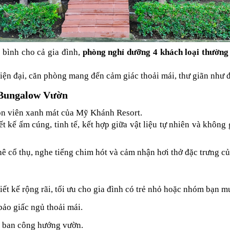
bình cho cả gia đình, 
phòng nghỉ dưỡng 4 khách loại thường
hi hiện đại, căn phòng mang đến cảm giác thoải mái, thư giãn n
 Bungalow Vườn
n viên xanh mát của Mỹ Khánh Resort.
ết kế ấm cúng, tinh tế, kết hợp giữa vật liệu tự nhiên và không
ê cổ thụ, nghe tiếng chim hót và cảm nhận hơi thở đặc trưng c
hiết kế rộng rãi, tối ưu cho gia đình có trẻ nhỏ hoặc nhóm bạn 
bảo giấc ngủ thoải mái.
c ban công hướng vườn.