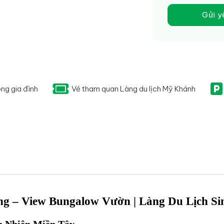
Gửi y
ng gia đình
Vé tham quan Làng du lịch Mỹ Khánh
g – View Bungalow Vườn | Làng Du Lịch S