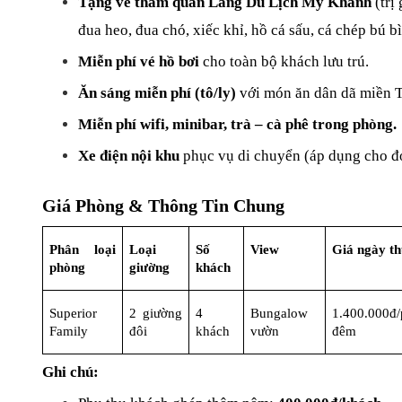
Tặng vé tham quan Làng Du Lịch Mỹ Khánh
 (tr
đua heo, đua chó, xiếc khỉ, hồ cá sấu, cá chép bú b
Miễn phí vé hồ bơi
 cho toàn bộ khách lưu trú.
Ăn sáng miễn phí (tô/ly)
 với món ăn dân dã miền T
Miễn phí wifi, minibar, trà – cà phê trong phòng.
Xe điện nội khu
 phục vụ di chuyển (áp dụng cho đo
Giá Phòng & Thông Tin Chung
Phân loại 
Loại 
Số 
View
Giá ngày t
phòng
giường
khách
Superior 
2 giường 
4 
Bungalow 
1.400.000đ/
Family
đôi
khách
vườn
đêm
Ghi chú: