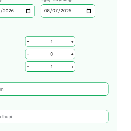
-
+
-
+
-
+