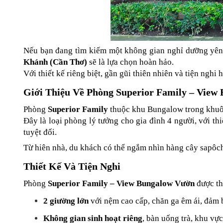
Nếu bạn đang tìm kiếm một không gian nghỉ dưỡng yên 
Khánh (Cần Thơ)
 sẽ là lựa chọn hoàn hảo.
Với thiết kế riêng biệt, gần gũi thiên nhiên và tiện ng
Giới Thiệu Về Phòng Superior Family – View
Phòng 
Superior Family
 thuộc khu Bungalow trong khuô
Đây là loại phòng lý tưởng cho gia đình 4 người, với thi
tuyệt đối.
Từ hiên nhà, du khách có thể ngắm nhìn hàng cây sapôch
Thiết Kế Và Tiện Nghi
Phòng 
Superior Family – View Bungalow Vườn
 được t
2 giường lớn
 với nệm cao cấp, chăn ga êm ái, đảm 
Không gian sinh hoạt riêng
, bàn uống trà, khu vự