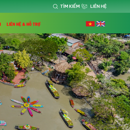
TÌM KIẾM
LIÊN HỆ
I
LIÊN HỆ & HỖ TRỢ