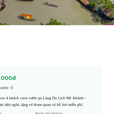
0,000đ
ouble-5
ow 4 khách view vườn tại Làng Du Lịch Mỹ Khánh – 
tư, tiện nghi, tặng vé tham quan và hồ bơi miễn phí.
g:
Ngày trả phòng: