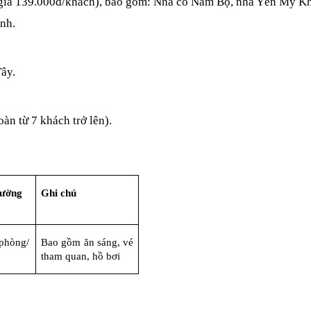
ị giá 139.000đ/khách), bao gồm: 
Nhà cổ Nam Bộ, nhà Yến Mỹ Khá
ình.
ây.
àn từ 7 khách trở lên).
hường
Ghi chú
phòng/
Bao gồm ăn sáng, vé 
tham quan, hồ bơi