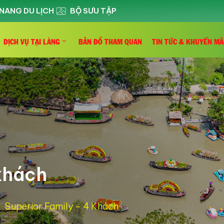
NANG DU LỊCH
BỘ SƯU TẬP
DỊCH VỤ TẠI LÀNG
BẢN ĐỒ THAM QUAN
TIN TỨC & KHUYẾN MÃ
 khách
Superior Family - 4 Khách