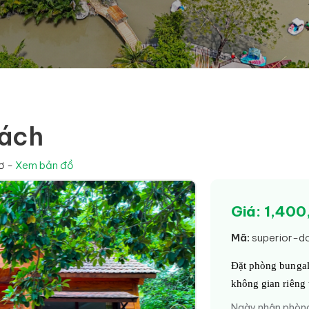
hách
ơ -
Xem bản đồ
Giá: 1,40
Mã:
superior-d
Đặt phòng bungal
không gian riêng 
Ngày nhận phòn