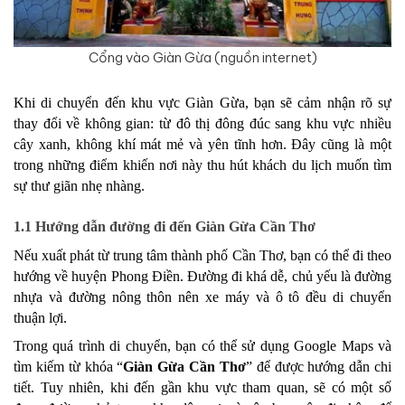
Cổng vào Giàn Gừa (nguồn internet)
Khi di chuyển đến khu vực Giàn Gừa, bạn sẽ cảm nhận rõ sự 
thay đổi về không gian: từ đô thị đông đúc sang khu vực nhiều 
cây xanh, không khí mát mẻ và yên tĩnh hơn. Đây cũng là một 
trong những điểm khiến nơi này thu hút khách du lịch muốn tìm 
sự thư giãn nhẹ nhàng.
1.1 Hướng dẫn đường đi đến Giàn Gừa Cần Thơ
Nếu xuất phát từ trung tâm thành phố Cần Thơ, bạn có thể đi theo 
hướng về huyện Phong Điền. Đường đi khá dễ, chủ yếu là đường 
nhựa và đường nông thôn nên xe máy và ô tô đều di chuyển 
thuận lợi.
Trong quá trình di chuyển, bạn có thể sử dụng Google Maps và 
tìm kiếm từ khóa “
Giàn Gừa Cần Thơ
” để được hướng dẫn chi 
tiết. Tuy nhiên, khi đến gần khu vực tham quan, sẽ có một số 