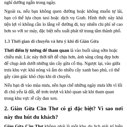
nghỉ dưỡng ngắn trong ngày.
Ngoài ra, nếu bạn không quen đường hoặc không muốn tự lái, 
bạn có thể lựa chọn taxi hoặc dịch vụ Grab. Hình thức này khá 
tiện lợi vì không cần lo lắng về đường đi, tuy nhiên chi phí sẽ cao 
hơn so với xe máy, đặc biệt nếu xuất phát từ trung tâm thành phố.
1.3 Thời gian di chuyển và lưu ý khi đi Giàn Gừa
Thời điểm lý tưởng để tham quan
 là vào buổi sáng sớm hoặc 
chiều mát. Lúc này thời tiết dễ chịu hơn, ánh sáng cũng đẹp hơn 
để chụp ảnh dưới những tán cây gừa cổ thụ. Ngược lại, vào giữa 
trưa khu vực khá nóng và ẩm do nhiều cây xanh bao phủ, có thể 
gây cảm giác khó chịu khi di chuyển.
Nếu bạn đi vào mùa mưa, nên hạn chế những ngày mưa lớn vì lối 
đi chủ yếu là đất, dễ trơn trượt và khó quan sát khi tham quan 
trong khu vực rễ cây đan xen.
2. Giàn Gừa Cần Thơ có gì đặc biệt? Vì sao nơi 
này thu hút du khách?
Giàn Gừa Cần Thơ
 không phải là một khu du lịch giải trí hiện 