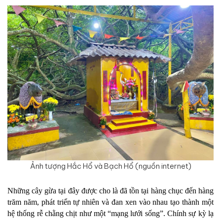
Ảnh tượng Hắc Hổ và Bạch Hổ (nguồn internet)
Những cây gừa tại đây được cho là đã tồn tại hàng chục đến hàng 
trăm năm, phát triển tự nhiên và đan xen vào nhau tạo thành một 
hệ thống rễ chằng chịt như một “mạng lưới sống”. Chính sự kỳ lạ 