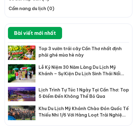
Cẩm nang du lịch (0)
Bài viết mới nhất
Top 3 vườn trái cây Cần Thơ nhất định
phải ghé mùa hè này
Lễ Kỷ Niệm 30 Năm Làng Du Lịch Mỹ
Khánh – Sự Kiện Du Lịch Sinh Thái Nổi
Bật Tại Cần Thơ
Lịch Trình Tự Túc 1 Ngày Tại Cần Thơ: Top
5 Điểm Đến Không Thể Bỏ Qua
Khu Du Lịch Mỹ Khánh Chào Đón Quốc Tế
Thiếu Nhi 1/6 Với Hàng Loạt Trải Nghiệm
Hấp Dẫn