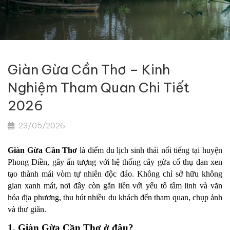
Giàn Gừa Cần Thơ – Kinh
Nghiệm Tham Quan Chi Tiết
2026
23/05/2026
Giàn Gừa Cần Thơ
 là điểm du lịch sinh thái nổi tiếng tại huyện 
Phong Điền, gây ấn tượng với hệ thống cây gừa cổ thụ đan xen 
tạo thành mái vòm tự nhiên độc đáo. Không chỉ sở hữu không 
gian xanh mát, nơi đây còn gắn liền với yếu tố tâm linh và văn 
hóa địa phương, thu hút nhiều du khách đến tham quan, chụp ảnh 
và thư giãn. 
1. Giàn Gừa Cần Thơ ở đâu?