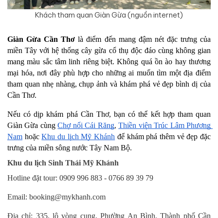
Khách tham quan Giàn Gừa (nguồn internet)
Giàn Gừa Cần Thơ
 là điểm đến mang đậm nét đặc trưng của 
miền Tây với hệ thống cây gừa cổ thụ độc đáo cùng không gian 
mang màu sắc tâm linh riêng biệt. Không quá ồn ào hay thương 
mại hóa, nơi đây phù hợp cho những ai muốn tìm một địa điểm 
tham quan nhẹ nhàng, chụp ảnh và khám phá vẻ đẹp bình dị của 
Cần Thơ. 
Nếu có dịp khám phá Cần Thơ, bạn có thể kết hợp tham quan 
Giàn Gừa cùng 
Chợ nổi Cái Răng
Thiền viện Trúc Lâm Phương 
, 
Nam
 hoặc 
Khu du lịch Mỹ Khánh
 để khám phá thêm vẻ đẹp đặc 
trưng của miền sông nước Tây Nam Bộ.
Khu du lịch Sinh Thái Mỹ Khánh
Hotline đặt tour: 0909 996 883 - 0766 89 39 79
Email: booking@mykhanh.com
Địa chỉ: 335, lộ vòng cung, Phường An Bình, Thành phố Cần 