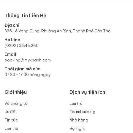
Thông Tin Liên Hệ
Địa chỉ
335 Lộ Vòng Cung, Phường An Bình, Thành Phố Cần Thơ
Hotline
(0292) 3 846.260
Email
booking@mykhanh.com
Thời gian mở cửa
07:30 - 17:00 hàng ngày
Giới thiệu
Dịch vụ tiện ích
Về chúng tôi
Lưu trú
Ưu đãi
Teambuilding
Tin tức
Nhà hàng
Liên hệ
Hội nghị