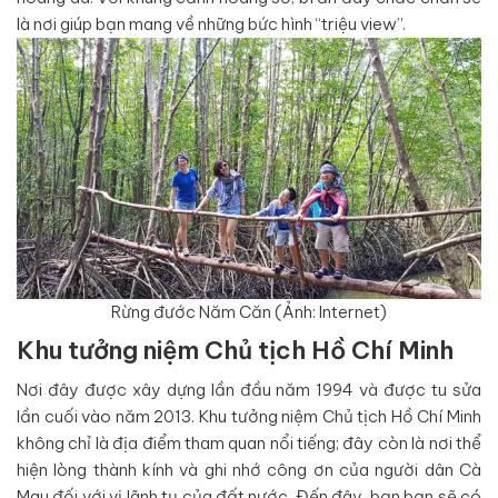
là nơi giúp bạn mang về những bức hình “triệu view”.
Rừng đước Năm Căn (Ảnh: Internet)
Khu tưởng niệm Chủ tịch Hồ Chí Minh
Nơi đây được xây dựng lần đầu năm 1994 và được tu sửa
lần cuối vào năm 2013. Khu tưởng niệm Chủ tịch Hồ Chí Minh
không chỉ là địa điểm tham quan nổi tiếng; đây còn là nơi thể
hiện lòng thành kính và ghi nhớ công ơn của người dân Cà
Mau đối với vị lãnh tụ của đất nước. Đến đây, bạn bạn sẽ có