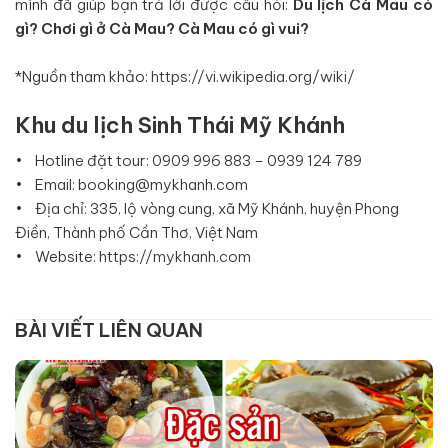
mình đã giúp bạn trả lời được câu hỏi:
Du lịch Cà Mau
có
gì? Chơi gì ở Cà Mau? Cà Mau có gì vui?
*Nguồn tham khảo:
https://vi.wikipedia.org/wiki/
Khu du lịch Sinh Thái Mỹ Khánh
• Hotline đặt tour: 0909 996 883 – 0939 124 789
• Email: booking@mykhanh.com
• Địa chỉ: 335, lộ vòng cung, xã Mỹ Khánh, huyện Phong
Điền, Thành phố Cần Thơ, Việt Nam
• Website:
https://mykhanh.com
BÀI VIẾT LIÊN QUAN