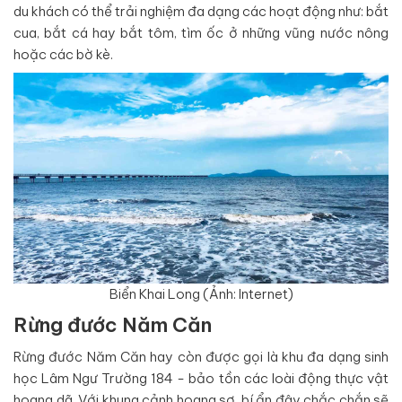
du khách có thể trải nghiệm đa dạng các hoạt động như: bắt
cua, bắt cá hay bắt tôm, tìm ốc ở những vũng nước nông
hoặc các bờ kè.
Biển Khai Long (Ảnh: Internet)
Rừng đước Năm Căn
Rừng đước Năm Căn hay còn được gọi là khu đa dạng sinh
học Lâm Ngư Trường 184 - bảo tồn các loài động thực vật
hoang dã. Với khung cảnh hoang sơ, bí ẩn đây chắc chắn sẽ