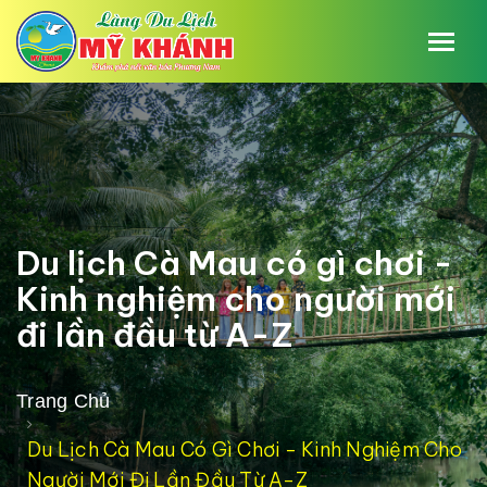
Du lịch Cà Mau có gì chơi -
Kinh nghiệm cho người mới
đi lần đầu từ A-Z
Trang Chủ
Du Lịch Cà Mau Có Gì Chơi - Kinh Nghiệm Cho
Người Mới Đi Lần Đầu Từ A-Z