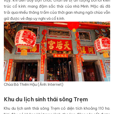
vậy, khi đến đây bạn chắc chắn sẽ bị ấn tượng bởi lối kiến
trúc cổ kính; mang đậm sắc thái của nhà Minh. Mặc dù đã
trải qua nhiều thăng trầm của thời gian nhưng ngôi chùa vẫn
giữ được vẻ đẹp uy nghi và cổ kính.
Chùa Bà Thiên Hậu (Ảnh: Internet)
Khu du lịch sinh thái sông Trẹm
Khu du lịch sinh thái sông Trẹm có diện tích khoảng 110 ha.