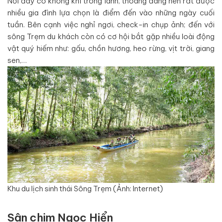
Nơi đây có không khí trong lành, thoáng đãng nên rất được
nhiều gia đình lựa chọn là điểm đến vào những ngày cuối
tuần. Bên cạnh việc nghỉ ngơi, check-in chụp ảnh; đến với
sông Trẹm du khách còn có cơ hội bắt gặp nhiều loài động
vật quý hiếm như: gấu, chồn hương, heo rừng, vịt trời, giang
sen,…
Khu du lịch sinh thái Sông Trẹm (Ảnh: Internet)
Sân chim Ngọc Hiển