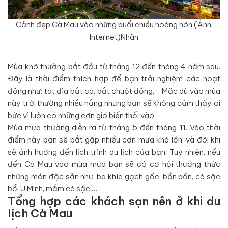
Cảnh đẹp Cà Mau vào những buổi chiều hoàng hôn (Ảnh:
Internet)Nhãn
Mùa khô thường bắt đầu từ tháng 12 đến tháng 4 năm sau.
Đây là thời điểm thích hợp để bạn trải nghiệm các hoạt
động như: tát đìa bắt cá, bắt chuột đồng,… Mặc dù vào mùa
này trời thường nhiều nắng nhưng bạn sẽ không cảm thấy oi
bức vì luôn có những cơn gió biển thổi vào.
Mùa mưa thường diễn ra từ tháng 5 đến tháng 11. Vào thời
điểm này bạn sẽ bắt gặp nhiều cơn mưa khá lớn; và đôi khi
sẽ ảnh hưởng đến lịch trình du lịch của bạn. Tuy nhiên, nếu
đến Cà Mau vào mùa mưa bạn sẽ có cơ hội thưởng thức
những món đặc sản như: ba khía gạch gốc, bồn bồn, cá sặc
bổi U Minh, mắm cá sặc,…
Tổng hợp các khách sạn nên ở khi du
lịch Cà Mau