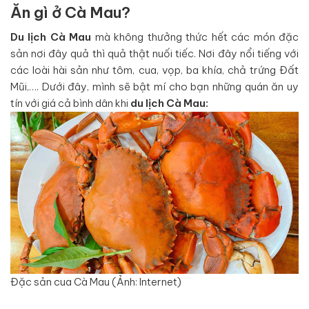
Ăn gì ở Cà Mau?
Du lịch Cà Mau
mà không thưởng thức hết các món đặc
sản nơi đây quả thì quả thật nuối tiếc. Nơi đây nổi tiếng với
các loài hài sản như tôm, cua, vọp, ba khía, chả trứng Đất
Mũi,…. Dưới đây, mình sẽ bật mí cho bạn những quán ăn uy
tín với giá cả bình dân khi
du lịch Cà Mau:
Đặc sản cua Cà Mau (Ảnh: Internet)