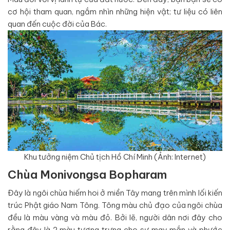
cơ hội tham quan, ngắm nhìn những hiện vật; tư liệu có liên
quan đến cuộc đời của Bác.
Khu tưởng niệm Chủ tịch Hồ Chí Minh (Ảnh: Internet)
Chùa Monivongsa Bopharam
Đây là ngôi chùa hiếm hoi ở miền Tây mang trên mình lối kiến
trúc Phật giáo Nam Tông. Tông màu chủ đạo của ngôi chùa
đều là màu vàng và màu đỏ. Bởi lẽ, người dân nơi đây cho
rằng đây là 2 màu tượng trưng cho sự may mắn và phước