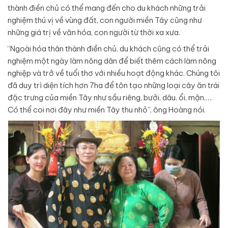
thành điền chủ có thể mang đến cho du khách những trải
nghiệm thú vị về vùng đất, con người miền Tây cũng như
những giá trị về
văn hóa
, con người từ thời xa xưa.
“Ngoài hóa thân thành điền chủ, du khách cũng có thể trải
nghiệm một ngày làm nông dân để biết thêm cách làm nông
nghiệp và trở về tuổi thơ với nhiều hoạt động khác. Chúng tôi
đã duy trì diện tích hơn 7ha để tôn tạo những loại cây ăn trái
đặc trưng của miền Tây như sầu riêng, bưởi, dâu, ổi, mận,….
Có thể coi nơi đây như miền Tây thu nhỏ”, ông Hoàng nói.