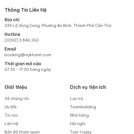
Thông Tin Liên Hệ
Địa chỉ
335 Lộ Vòng Cung, Phường An Bình, Thành Phố Cần Thơ
Hotline
(0292) 3 846.260
Email
booking@mykhanh.com
Thời gian mở cửa
07:30 - 17:00 hàng ngày
Giới thiệu
Dịch vụ tiện ích
Về chúng tôi
Lưu trú
Ưu đãi
Teambuilding
Tin tức
Nhà hàng
Liên hệ
Hội nghị
Bản đồ tham quan
Tour 1 ngày