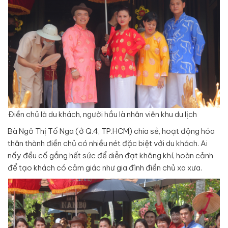
Điền chủ là du khách, người hầu là nhân viên khu du lịch
Bà Ngô Thị Tố Nga (ở Q.4, TP.HCM) chia sẻ, hoạt động hóa
thân thành điền chủ có nhiều nét đặc biệt với du khách. Ai
nấy đều cố gắng hết sức để diễn đạt không khí, hoàn cảnh
để tạo khách có cảm giác như gia đình điền chủ xa xưa.