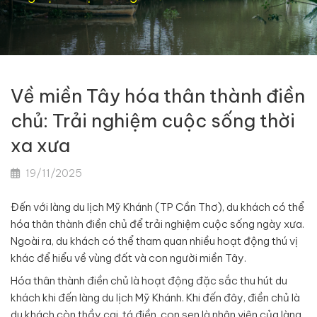
Về miền Tây hóa thân thành điền
chủ: Trải nghiệm cuộc sống thời
xa xưa
19/11/2025
Đến với làng du lịch Mỹ Khánh (TP Cần Thơ), du khách có thể
hóa thân thành điền chủ để trải nghiệm cuộc sống ngày xưa.
Ngoài ra, du khách có thể tham quan nhiều hoạt động thú vị
khác để hiểu về vùng đất và con người miền Tây.
Hóa thân thành điền chủ là hoạt động đặc sắc thu hút du
khách khi đến làng du lịch Mỹ Khánh. Khi đến đây, điền chủ là
du khách còn thầy cai, tá điền, con sen là nhân viên của làng