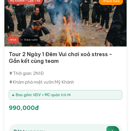
Mỹ Khánh - Cần Thơ
Flash Sale
Hot
∼ View vườn
Tour 2 Ngày 1 Đêm Vui chơi xoả stress -
Gắn kết cùng team
Thời gian: 2N1Đ
Khám phá miệt vườn Mỹ Khánh
🔥 Bao gồm: HDV + MC quản trò 👫
990,000đ