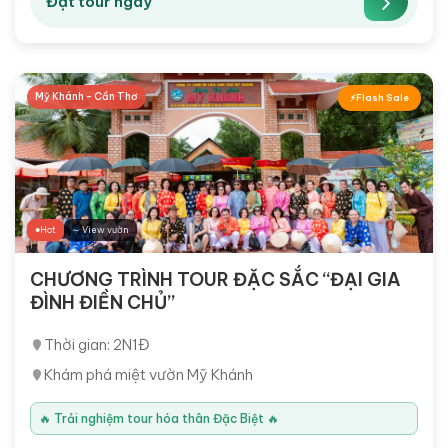
Đặt tour ngay
Mỹ Khánh - Cần Thơ
Flash Sale
Hot
∼ View vườn
CHƯƠNG TRÌNH TOUR ĐẶC SẮC “ĐẠI GIA
ĐÌNH ĐIỀN CHỦ”
Thời gian: 2N1Đ
Khám phá miệt vườn Mỹ Khánh
🔥 Trải nghiệm tour hóa thân Đặc Biệt 🔥