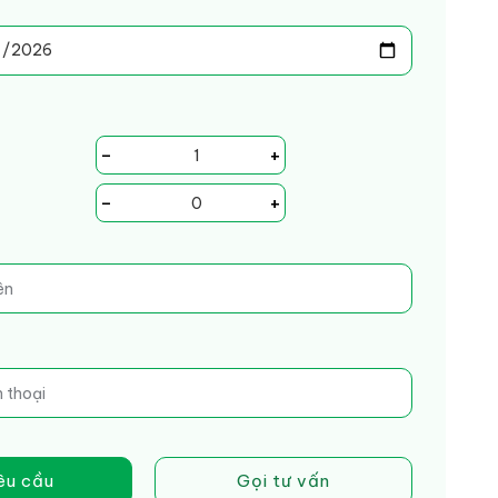
-
+
-
+
êu cầu
Gọi tư vấn