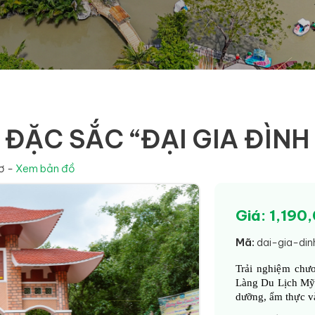
ĐẶC SẮC “ĐẠI GIA ĐÌNH
ơ -
Xem bản đồ
Giá: 1,190
Mã:
dai-gia-di
Trải nghiệm chư
Làng Du Lịch Mỹ 
dưỡng, ẩm thực v