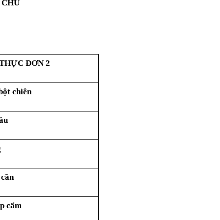
 CHỦ
THỰC ĐƠN 2
bột chiên
bầu
g
 cần
ập cẩm