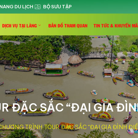
NANG DU LỊCH
BỘ SƯU TẬP
DỊCH VỤ TẠI LÀNG
BẢN ĐỒ THAM QUAN
TIN TỨC & KHUYẾN MÃ
 ĐẶC SẮC “ĐẠI GIA ĐÌN
CHƯƠNG TRÌNH TOUR ĐẶC SẮC “ĐẠI GIA ĐÌNH ĐI