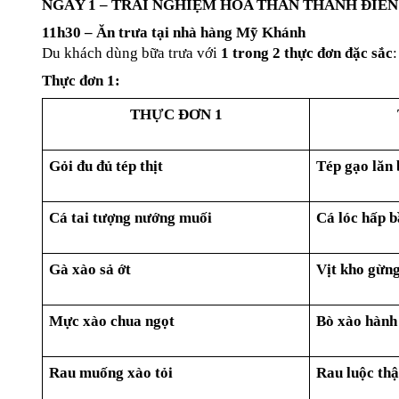
NGÀY 1 – TRẢI NGHIỆM HÓA THÂN THÀNH ĐIỀN
11h30 – Ăn trưa tại nhà hàng Mỹ Khánh
Du khách dùng bữa trưa với 
1 trong 2 thực đơn đặc sắc
:
Thực đơn 1:
THỰC ĐƠN 1
Gỏi đu đủ tép thịt
Tép gạo lăn 
Cá tai tượng nướng muối
Cá lóc hấp 
Gà xào sả ớt
Vịt kho gừn
Mực xào chua ngọt
Bò xào hành
Rau muống xào tỏi
Rau luộc th