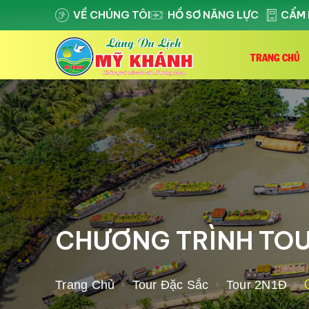
VỀ CHÚNG TÔI
HỒ SƠ NĂNG LỰC
CẨM 
TRANG CHỦ
CHƯƠNG TRÌNH TOUR
Trang Chủ
Tour Đặc Sắc
Tour 2N1Đ