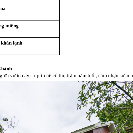
qua
áng miệng
 khăn lạnh
Khánh
iữa vườn cây sa-pô-chê cổ thụ trăm năm tuổi, cảm nhận sự an 