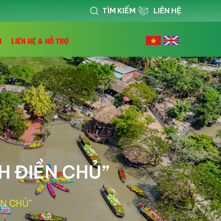
TÌM KIẾM
LIÊN HỆ
I
LIÊN HỆ & HỖ TRỢ
H ĐIỀN CHỦ”
ỀN CHỦ”