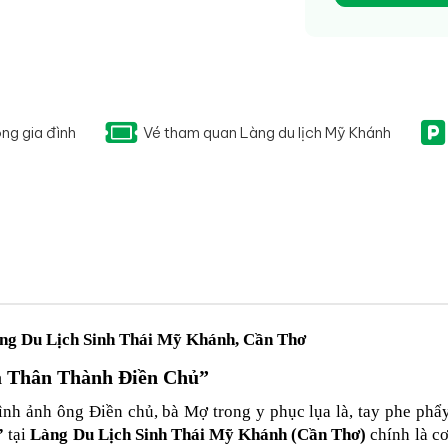
ng gia đình
Vé tham quan Làng du lịch Mỹ Khánh
ng Du Lịch Sinh Thái Mỹ Khánh, Cần Thơ
a Thân Thành Điền Chủ”
 ảnh ông Điền chủ, bà Mợ trong y phục lụa là, tay phe phẩy qu
”
 tại 
Làng Du Lịch Sinh Thái Mỹ Khánh (Cần Thơ)
 chính là c