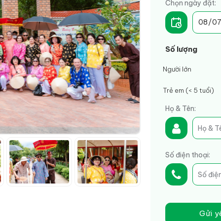
Chọn ngày đặt:
Số lượng
Người lớn
Trẻ em (< 5 tuổi)
Họ & Tên:
Số điện thoại:
Gửi y