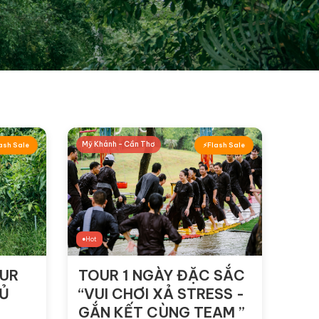
Mỹ Khánh - Cần Thơ
ash Sale
Flash Sale
Hot
OUR
TOUR 1 NGÀY ĐẶC SẮC
HỦ
“VUI CHƠI XẢ STRESS -
GẮN KẾT CÙNG TEAM ”