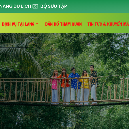
NANG DU LỊCH
BỘ SƯU TẬP
DỊCH VỤ TẠI LÀNG
BẢN ĐỒ THAM QUAN
TIN TỨC & KHUYẾN MÃ