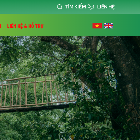
TÌM KIẾM
LIÊN HỆ
I
LIÊN HỆ & HỖ TRỢ