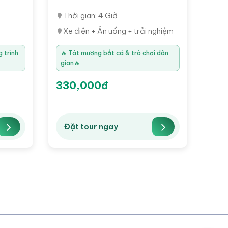
Thời gian: 4 Giờ
Xe điện + Ăn uống + trải nghiệm
g trình
🔥 Tát mương bắt cá & trò chơi dân
gian🔥
330,000đ
Đặt tour ngay