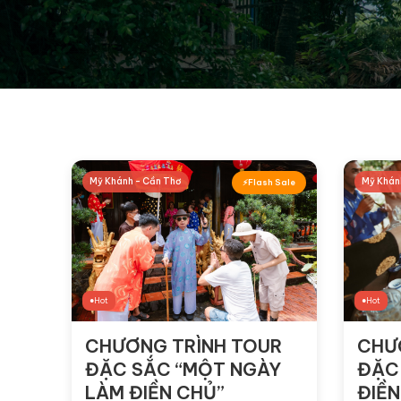
Mỹ Khánh - Cần Thơ
Mỹ Khán
Flash Sale
Hot
Hot
CHƯƠNG TRÌNH TOUR
CHƯ
ĐẶC SẮC “MỘT NGÀY
ĐẶC
LÀM ĐIỀN CHỦ”
ĐIỀN