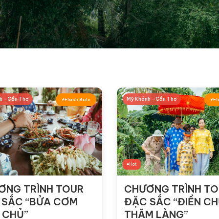
h - Cần Thơ
Mỹ Khánh - Cần Thơ
Flash Sale
Fl
Hot
ƠNG TRÌNH TOUR
CHƯƠNG TRÌNH T
 SẮC “BỬA CƠM
ĐẶC SẮC “ĐIỀN C
 CHỦ”
THĂM LÀNG”