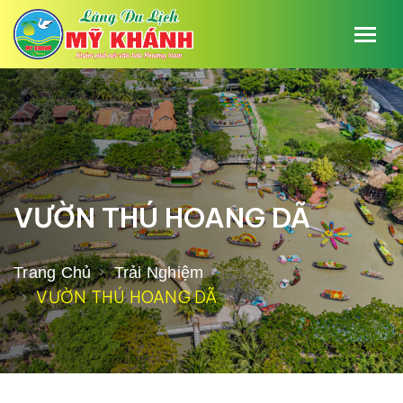
VƯỜN THÚ HOANG DÃ
Trang Chủ
Trải Nghiệm
VƯỜN THÚ HOANG DÃ