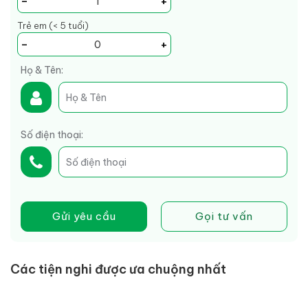
-
+
Trẻ em (< 5 tuổi)
-
+
Họ & Tên:
Số điện thoại:
Gửi yêu cầu
Gọi tư vấn
Các tiện nghi được ưa chuộng nhất