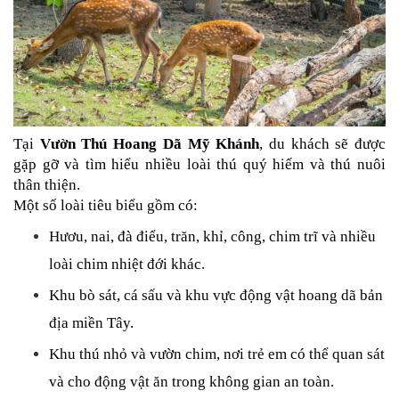
Tại 
Vườn Thú Hoang Dã Mỹ Khánh
, du khách sẽ được 
gặp gỡ và tìm hiểu nhiều loài thú quý hiếm và thú nuôi 
thân thiện.
Một số loài tiêu biểu gồm có:
Hươu, nai, đà điểu, trăn, khỉ, công, chim trĩ và nhiều 
loài chim nhiệt đới khác.
Khu bò sát, cá sấu và khu vực động vật hoang dã bản 
địa miền Tây.
Khu thú nhỏ và vườn chim, nơi trẻ em có thể quan sát 
và cho động vật ăn trong không gian an toàn.