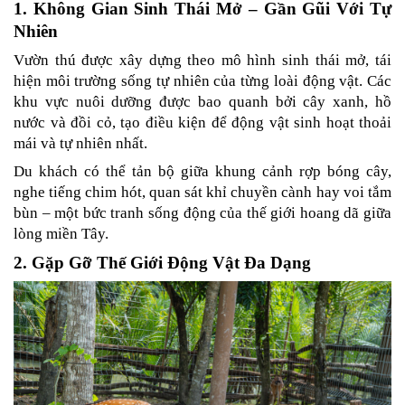
1. Không Gian Sinh Thái Mở – Gần Gũi Với Tự 
Nhiên
Vườn thú được xây dựng theo mô hình sinh thái mở, tái 
hiện môi trường sống tự nhiên của từng loài động vật. Các 
khu vực nuôi dưỡng được bao quanh bởi cây xanh, hồ 
nước và đồi cỏ, tạo điều kiện để động vật sinh hoạt thoải 
mái và tự nhiên nhất.
Du khách có thể tản bộ giữa khung cảnh rợp bóng cây, 
nghe tiếng chim hót, quan sát khỉ chuyền cành hay voi tắm 
bùn – một bức tranh sống động của thế giới hoang dã giữa 
lòng miền Tây.
2. Gặp Gỡ Thế Giới Động Vật Đa Dạng