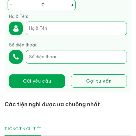
-
+
Họ & Tên:
Số điện thoại:
Gửi yêu cầu
Gọi tư vấn
Các tiện nghi được ưa chuộng nhất
THÔNG TIN CHI TIẾT