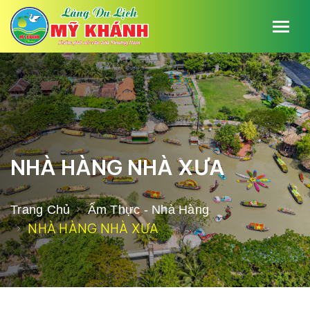
NHÀ HÀNG NHÀ XƯA
Trang Chủ
Ẩm Thực - Nhà Hàng
NHÀ HÀNG NHÀ XƯA