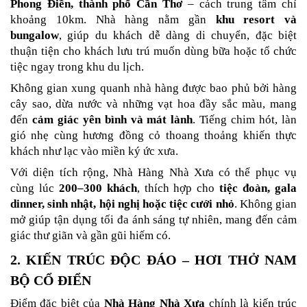
Phong Điền, thành phố Cần Thơ
 – cách trung tâm chỉ 
khoảng 10km. Nhà hàng nằm gần 
khu resort và 
bungalow
, giúp du khách dễ dàng di chuyển, đặc biệt 
thuận tiện cho khách lưu trú muốn dùng bữa hoặc tổ chức 
tiệc ngay trong khu du lịch.
Không gian xung quanh nhà hàng được bao phủ bởi hàng 
cây sao, dừa nước và những vạt hoa đầy sắc màu, mang 
đến 
cảm giác yên bình và mát lành
. Tiếng chim hót, làn 
gió nhẹ cùng hương đồng cỏ thoang thoảng khiến thực 
khách như lạc vào miền ký ức xưa.
Với diện tích rộng, Nhà Hàng Nhà Xưa có thể phục vụ 
cùng lúc 
200–300 khách
, thích hợp cho 
tiệc đoàn, gala 
dinner, sinh nhật, hội nghị hoặc tiệc cưới nhỏ
. Không gian 
mở giúp tận dụng tối đa ánh sáng tự nhiên, mang đến cảm 
giác thư giãn và gần gũi hiếm có.
2. KIẾN TRÚC ĐỘC ĐÁO – HƠI THỞ NAM 
BỘ CỔ ĐIỂN
Điểm đặc biệt của 
Nhà Hàng Nhà Xưa
 chính là kiến trúc 