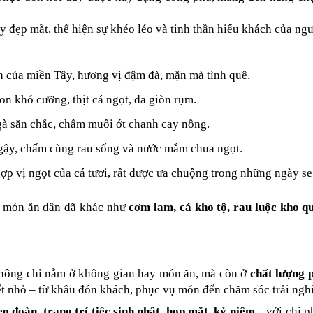
 đẹp mắt, thể hiện sự khéo léo và tinh thần hiếu khách của n
nh của miền Tây, hương vị đậm đà, mặn mà tình quê.
n khó cưỡng, thịt cá ngọt, da giòn rụm.
 gà săn chắc, chấm muối ớt chanh cay nồng.
ngậy, chấm cùng rau sống và nước mắm chua ngọt.
 hợp vị ngọt của cá tươi, rất được ưa chuộng trong những ngày se
u món ăn dân dã khác như 
cơm lam, cá kho tộ, rau luộc kho q
hông chỉ nằm ở không gian hay món ăn, mà còn ở 
chất lượng 
tiết nhỏ – từ khâu đón khách, phục vụ món đến chăm sóc trải ngh
eo đoàn
, 
trang trí tiệc sinh nhật, họp mặt, kỷ niệm
... với chi 