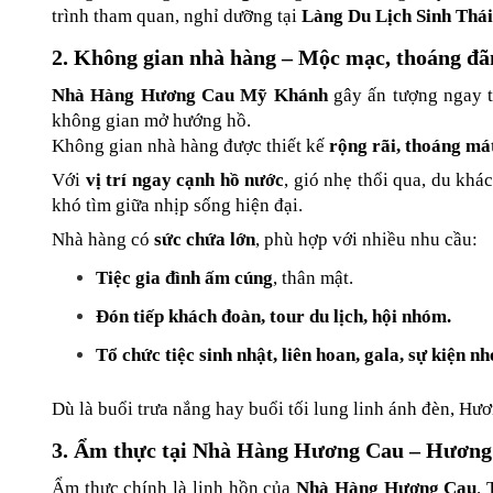
trình tham quan, nghỉ dưỡng tại 
Làng Du Lịch Sinh Thá
2. Không gian nhà hàng – Mộc mạc, thoáng đã
Nhà Hàng Hương Cau Mỹ Khánh
 gây ấn tượng ngay t
không gian mở hướng hồ.
Không gian nhà hàng được thiết kế 
rộng rãi, thoáng má
Với 
vị trí ngay cạnh hồ nước
, gió nhẹ thổi qua, du kh
khó tìm giữa nhịp sống hiện đại.
Nhà hàng có 
sức chứa lớn
, phù hợp với nhiều nhu cầu:
Tiệc gia đình ấm cúng
, thân mật.
Đón tiếp khách đoàn, tour du lịch, hội nhóm.
Tổ chức tiệc sinh nhật, liên hoan, gala, sự kiện nh
Dù là buổi trưa nắng hay buổi tối lung linh ánh đèn, Hư
3. Ẩm thực tại Nhà Hàng Hương Cau – Hương 
Ẩm thực chính là linh hồn của 
Nhà Hàng Hương Cau
.