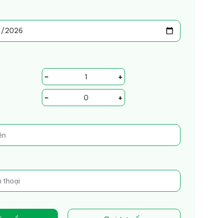
-
+
-
+