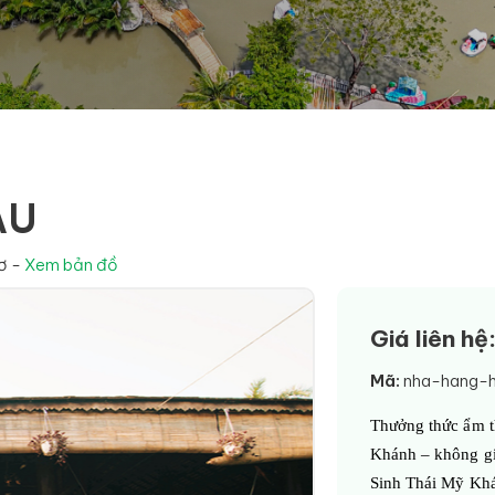
AU
ơ -
Xem bản đồ
Giá liên h
Mã:
nha-hang-
Thưởng thức ẩm t
Khánh – không gi
Sinh Thái Mỹ Kh