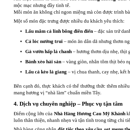
mộc mạc nhưng đầy tinh tế.
Mỗi món ăn không chỉ ngon miệng mà còn được trình bày
Một số món đặc trưng được nhiều du khách yêu thích:
Lẩu mắm cá linh bông điên điển
 – đặc sản trứ da
Cá lóc nướng trui
 – món ăn dân dã nhưng thơm ngo
Gà vườn hấp lá chanh
 – hương thơm dịu nhẹ, thịt
Bánh xèo hải sản
 – vàng giòn, nhân tôm thịt béo 
Lẩu cá kèo lá giang
 – vị chua thanh, cay nhẹ, kết
Bên cạnh đó, thực khách có thể thưởng thức thêm nhiề
mang hương vị “nhà làm” chuẩn miền Tây.
4. Dịch vụ chuyên nghiệp – Phục vụ tận tâm
Điểm cộng lớn của 
Nhà Hàng Hương Cau Mỹ Khánh
 k
luôn thân thiện, nhanh nhẹn và tận tình trong từng chi 
Nhà hàng cũng nhận 
đặt tiệc theo yêu cầu
, 
set menu th