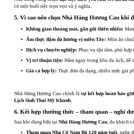
có một buổi tiệc trọn vẹn và ý nghĩa.
5. Vì sao nên chọn Nhà Hàng Hương Cau khi
Không gian thoáng mát, gần gũi thiên nhiên:
 Man
Ẩm thực đậm đà hương vị miền Tây:
 Món ăn chuẩn
Dịch vụ chuyên nghiệp:
 Phục vụ tận tâm, phù hợp 
Vị trí thuận tiện:
 Nằm ngay trong khu du lịch, dễ 
Giá cả hợp lý:
 Thực đơn đa dạng, nhiều mức giá p
Nhà Hàng Hương Cau chính là 
sự kết hợp hoàn hảo giữ
Lịch Sinh Thái Mỹ Khánh
.
6. Kết hợp thưởng thức – tham quan – nghỉ d
Sau khi dùng bữa tại 
Nhà Hàng Hương Cau
, du khách c
Tham quan Nhà Cổ Nam Bộ 120 năm tuổi
, nghe đ