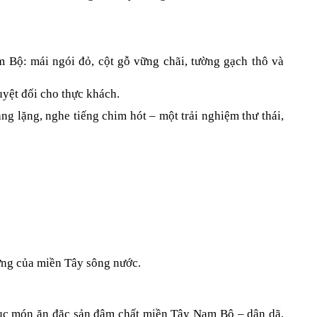
 Bộ: mái ngói đỏ, cột gỗ vững chãi, tường gạch thô và 
uyệt đối cho thực khách.
 lặng, nghe tiếng chim hót – một trải nghiệm thư thái, 
rưng của miền Tây sông nước.
c món ăn đặc sản đậm chất miền Tây Nam Bộ – dân dã, 