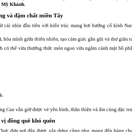
i Mỹ Khánh
.
ng và đậm chất miền Tây
ừ cái nhìn đầu tiên với kiến trúc mang hơi hướng cổ kính Nam
t
, hòa mình giữa thiên nhiên, tạo cảm giác gần gũi và thư giãn t
ách có thể vừa thưởng thức món ngon vừa ngắm cảnh mặt hồ phẳng
ỏ.
ơng Cau vẫn giữ được vẻ yên bình, thân thiện và ấm cúng đặc t
vị đồng quê khó quên
 Thực đơn nơi đây được xây dựng công phu, mang đến hàng chụ