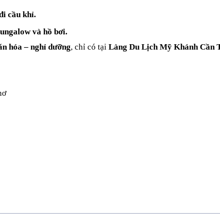
i cầu khỉ.
Bungalow và hồ bơi.
ăn hóa – nghỉ dưỡng
, chỉ có tại 
Làng Du Lịch Mỹ Khánh Cần 
hơ