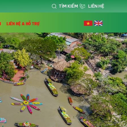
TÌM KIẾM
LIÊN HỆ
I
LIÊN HỆ & HỖ TRỢ