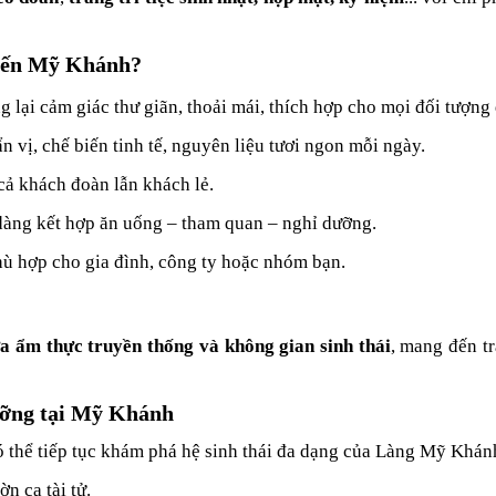
 đến Mỹ Khánh?
g lại cảm giác thư giãn, thoải mái, thích hợp cho mọi đối tượng
 vị, chế biến tinh tế, nguyên liệu tươi ngon mỗi ngày.
cả khách đoàn lẫn khách lẻ.
dàng kết hợp ăn uống – tham quan – nghỉ dưỡng.
hù hợp cho gia đình, công ty hoặc nhóm bạn.
a ẩm thực truyền thống và không gian sinh thái
, mang đến t
ưỡng tại Mỹ Khánh
ó thể tiếp tục khám phá hệ sinh thái đa dạng của Làng Mỹ Khán
ờn ca tài tử.