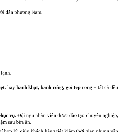
gười dân phương Nam.
 lạnh.
uẹt
, hay 
bánh khọt, bánh cống, gỏi tép rong
 – tất cả đều 
phục vụ
. Đội ngũ nhân viên được đào tạo chuyên nghiệp, 
iệm sau bữa ăn.
phí hợp lý, giúp khách hàng tiết kiệm thời gian nhưng vẫn 