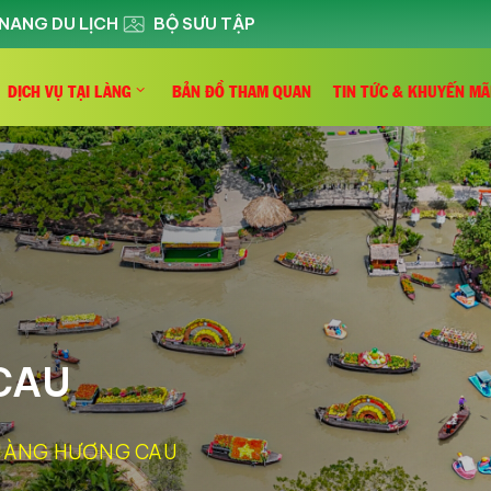
NANG DU LỊCH
BỘ SƯU TẬP
DỊCH VỤ TẠI LÀNG
BẢN ĐỒ THAM QUAN
TIN TỨC & KHUYẾN MÃ
CAU
HÀNG HƯƠNG CAU