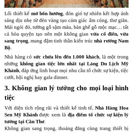
Lối thiết kế 
mở bốn hướng
, đón gió tự nhiên kết hợp ánh 
sáng dịu nhẹ từ đèn vàng tạo cảm giác ấm cúng, thư giãn. 
Mái ngói đỏ, tường gỗ sậm màu, bàn ghế gỗ mộc mạc… tất 
cả hòa quyện tạo nên một không gian 
vừa cổ điển, vừa 
sang trọng
, mang đậm tinh thần kiến trúc 
nhà rường Nam 
Bộ
.
Nhà hàng có 
sức chứa lên đến 1.000 khách
, là một trong 
những 
không gian tiệc lớn nhất tại Làng Du Lịch Mỹ 
Khánh
, đáp ứng linh hoạt mọi nhu cầu tổ chức sự kiện, tiệc 
cưới, hội nghị hay gala dinner.
3. Không gian lý tưởng cho mọi loại hình 
tiệc
Với diện tích rộng rãi và thiết kế tinh tế, 
Nhà Hàng Hoa 
Sen Mỹ Khánh
 được xem là 
địa điểm tổ chức sự kiện lý 
tưởng tại Cần Thơ
.
Không gian sang trọng, thoáng đãng cùng trang thiết bị 