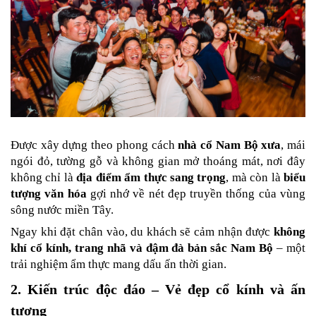
Được xây dựng theo phong cách 
nhà cổ Nam Bộ xưa
, mái 
ngói đỏ, tường gỗ và không gian mở thoáng mát, nơi đây 
không chỉ là 
địa điểm ẩm thực sang trọng
, mà còn là 
biểu 
tượng văn hóa
 gợi nhớ về nét đẹp truyền thống của vùng 
sông nước miền Tây.
Ngay khi đặt chân vào, du khách sẽ cảm nhận được 
không 
khí cổ kính, trang nhã và đậm đà bản sắc Nam Bộ
 – một 
trải nghiệm ẩm thực mang dấu ấn thời gian.
2. Kiến trúc độc đáo – Vẻ đẹp cổ kính và ấn 
tượng