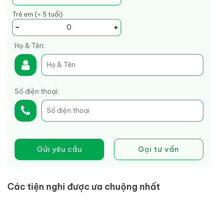
Trẻ em (< 5 tuổi)
-
+
Họ & Tên:
Số điện thoại:
Gửi yêu cầu
Gọi tư vấn
Các tiện nghi được ưa chuộng nhất