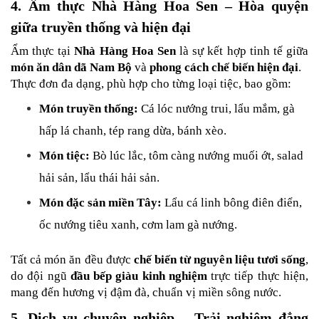
4. Ẩm thực Nhà Hàng Hoa Sen – Hòa quyện 
giữa truyền thống và hiện đại
Ẩm thực tại 
Nhà Hàng Hoa Sen
 là sự kết hợp tinh tế giữa 
món ăn dân dã Nam Bộ
 và 
phong cách chế biến hiện đại
.
Thực đơn đa dạng, phù hợp cho từng loại tiệc, bao gồm:
Món truyền thống:
 Cá lóc nướng trui, lẩu mắm, gà 
hấp lá chanh, tép rang dừa, bánh xèo.
Món tiệc:
 Bò lúc lắc, tôm càng nướng muối ớt, salad 
hải sản, lẩu thái hải sản.
Món đặc sản miền Tây:
 Lẩu cá linh bông điên điển, 
ốc nướng tiêu xanh, cơm lam gà nướng.
Tất cả món ăn đều được 
chế biến từ nguyên liệu tươi sống
, 
do đội ngũ 
đầu bếp giàu kinh nghiệm
 trực tiếp thực hiện, 
mang đến hương vị đậm đà, chuẩn vị miền sông nước.
5. Dịch vụ chuyên nghiệp – Trải nghiệm đẳng 