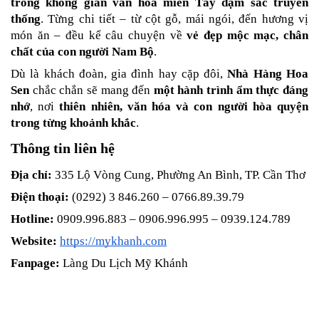
trong không gian văn hóa miền Tây đậm sắc truyền 
thống
. Từng chi tiết – từ cột gỗ, mái ngói, đến hương vị 
món ăn – đều kể câu chuyện về 
vẻ đẹp mộc mạc, chân 
chất của con người Nam Bộ
.
Dù là khách đoàn, gia đình hay cặp đôi, 
Nhà Hàng Hoa 
Sen
 chắc chắn sẽ mang đến 
một hành trình ẩm thực đáng 
nhớ
, nơi 
thiên nhiên, văn hóa và con người hòa quyện 
trong từng khoảnh khắc
.
Thông tin liên hệ
Địa chỉ:
 335 Lộ Vòng Cung, Phường An Bình, TP. Cần Thơ
Điện thoại:
 (0292) 3 846.260 – 0766.89.39.79
Hotline:
 0909.996.883 – 0906.996.995 – 0939.124.789
Website:
https://mykhanh.com
Fanpage:
 Làng Du Lịch Mỹ Khánh