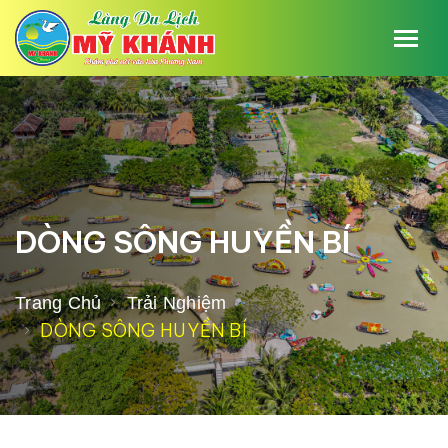
DÒNG SÔNG HUYỀN BÍ
Trang Chủ
Trải Nghiệm
DÒNG SÔNG HUYỀN BÍ