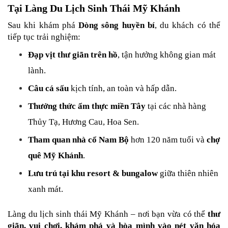
Tại Làng Du Lịch Sinh Thái Mỹ Khánh
Sau khi khám phá 
Dòng sông huyền bí
, du khách có thể 
tiếp tục trải nghiệm:
Đạp vịt thư giãn trên hồ
, tận hưởng không gian mát 
lành.
Câu cá sấu
 kịch tính, an toàn và hấp dẫn.
Thưởng thức ẩm thực miền Tây
 tại các nhà hàng 
Thủy Tạ, Hương Cau, Hoa Sen.
Tham quan nhà cổ Nam Bộ
 hơn 120 năm tuổi và 
chợ 
quê Mỹ Khánh
.
Lưu trú tại khu resort & bungalow
 giữa thiên nhiên 
xanh mát.
Làng du lịch sinh thái Mỹ Khánh – nơi bạn vừa có thể 
thư 
giãn, vui chơi, khám phá và hòa mình vào nét văn hóa 