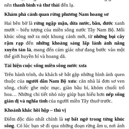
nên 
thanh bình và thư thái
 đến lạ.
Khám phá cảnh quan rừng phương Nam hoang sơ
Hai bên bờ là 
rừng ngập mặn, dừa nước, bần, đước
 xanh 
mướt – biểu tượng của miền sông nước Tây Nam Bộ. Mỗi 
khúc sông mở ra một khung cảnh mới, từ 
những bụi cây 
rậm rạp
 đến 
những khoảng sáng lấp lánh ánh nắng 
xuyên tán lá
, mang đến cảm giác như đang bước vào một 
thế giới huyền bí và hoang dã.
Tái hiện cuộc sống miền sông nước xưa
Trên hành trình, du khách sẽ bắt gặp những hình ảnh quen 
thuộc của 
người dân Nam Bộ xưa
: căn nhà lá đơn sơ ven 
sông, chiếc ghe mộc mạc, giàn bầu bí, khóm chuối trổ 
hoa… Những chi tiết nhỏ này giúp bạn hiểu hơn 
nếp sống 
giản dị và nghĩa tình
 của người miền Tây thuở trước.
Khoảnh khắc hồi hộp – thú vị
Điểm độc đáo nhất chính là 
sự bất ngờ trong từng khúc 
sông
. Có lúc bạn sẽ đi qua những đoạn rừng âm u, nơi ánh 