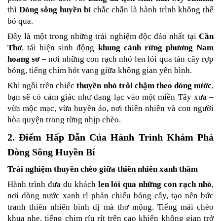
thì 
Dòng sông huyền bí
 chắc chắn là hành trình không thể 
bỏ qua.
Đây là một trong những trải nghiệm độc đáo nhất tại 
Cần 
Thơ
, tái hiện sinh động 
khung cảnh rừng phương Nam 
hoang sơ
 – nơi những con rạch nhỏ len lỏi qua tán cây rợp 
bóng, tiếng chim hót vang giữa không gian yên bình.
Khi ngồi trên chiếc 
thuyền nhỏ trôi chậm theo dòng nước
, 
bạn sẽ có cảm giác như đang lạc vào một miền Tây xưa – 
vừa mộc mạc, vừa huyền ảo, nơi thiên nhiên và con người 
hòa quyện trong từng nhịp chèo.
2. Điểm Hấp Dẫn Của Hành Trình Khám Phá 
Dòng Sông Huyền Bí
Trải nghiệm thuyền chèo giữa thiên nhiên xanh thẳm
Hành trình đưa du khách 
len lỏi qua những con rạch nhỏ
, 
nơi dòng nước xanh rì phản chiếu bóng cây, tạo nên bức 
tranh thiên nhiên bình dị mà thơ mộng. Tiếng mái chèo 
khua nhẹ, tiếng chim ríu rít trên cao khiến không gian trở 