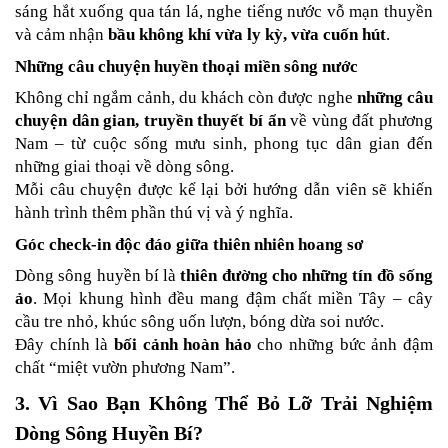
sáng hắt xuống qua tán lá, nghe tiếng nước vỗ mạn thuyền 
và cảm nhận 
bầu không khí vừa ly kỳ, vừa cuốn hút
.
Những câu chuyện huyền thoại miền sông nước
Không chỉ ngắm cảnh, du khách còn được nghe 
những câu 
chuyện dân gian, truyền thuyết bí ẩn
 về vùng đất phương 
Nam – từ cuộc sống mưu sinh, phong tục dân gian đến 
những giai thoại về dòng sông.
Mỗi câu chuyện được kể lại bởi hướng dẫn viên sẽ khiến 
hành trình thêm phần thú vị và ý nghĩa.
Góc check-in độc đáo giữa thiên nhiên hoang sơ
Dòng sông huyền bí là 
thiên đường cho những tín đồ sống 
ảo
. Mọi khung hình đều mang đậm chất miền Tây – cây 
cầu tre nhỏ, khúc sông uốn lượn, bóng dừa soi nước.
Đây chính là 
bối cảnh hoàn hảo
 cho những bức ảnh đậm 
chất “miệt vườn phương Nam”.
3. Vì Sao Bạn Không Thể Bỏ Lỡ Trải Nghiệm 
Dòng Sông Huyền Bí?