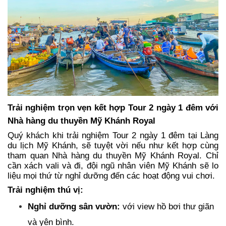
Trải nghiệm trọn vẹn kết hợp Tour 2 ngày 1 đêm với 
Nhà hàng du thuyền Mỹ Khánh Royal
Quý khách khi trải nghiệm Tour 2 ngày 1 đêm tại Làng 
du lịch Mỹ Khánh, sẽ tuyệt vời nếu như kết hợp cùng 
tham quan Nhà hàng du thuyền Mỹ Khánh Royal. Chỉ 
cần xách vali và đi, đội ngũ nhân viên Mỹ Khánh sẽ lo 
liệu mọi thứ từ nghỉ dưỡng đến các hoạt động vui chơi.
Trải nghiệm thú vị:
Nghỉ dưỡng sân vườn:
 với view hồ bơi thư giãn 
và yên bình.