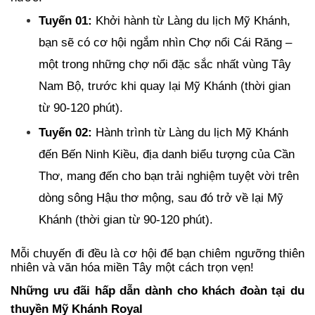
Tuyến 01:
 Khởi hành từ Làng du lịch Mỹ Khánh, 
bạn sẽ có cơ hội ngắm nhìn Chợ nổi Cái Răng – 
một trong những chợ nổi đặc sắc nhất vùng Tây 
Nam Bộ, trước khi quay lại Mỹ Khánh (thời gian 
từ 90-120 phút).
Tuyến 02:
 Hành trình từ Làng du lịch Mỹ Khánh 
đến Bến Ninh Kiều, địa danh biểu tượng của Cần 
Thơ, mang đến cho bạn trải nghiệm tuyệt vời trên 
dòng sông Hậu thơ mộng, sau đó trở về lại Mỹ 
Khánh (thời gian từ 90-120 phút).
Mỗi chuyến đi đều là cơ hội để bạn chiêm ngưỡng thiên 
nhiên và văn hóa miền Tây một cách trọn vẹn!
Những ưu đãi hấp dẫn dành cho khách đoàn tại du 
thuyền Mỹ Khánh Royal