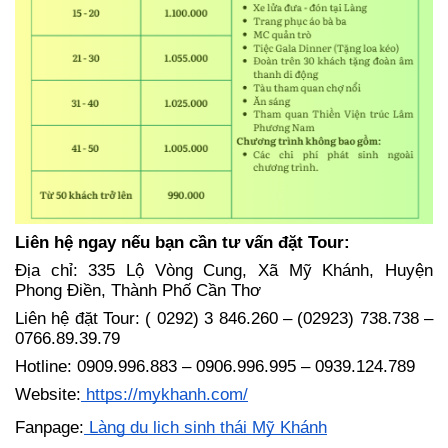
Liên hệ ngay nếu bạn cần tư vấn đặt Tour:
Địa chỉ: 335 Lộ Vòng Cung, Xã Mỹ Khánh, Huyện 
Phong Điền, Thành Phố Cần Thơ
Liên hệ đặt Tour: ( 0292) 3 846.260 – (02923) 738.738 – 
0766.89.39.79
Hotline: 0909.996.883 – 0906.996.995 – 0939.124.789
Website:
 https://mykhanh.com/
Fanpage:
 Làng du lịch sinh thái Mỹ Khánh