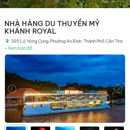
NHÀ HÀNG DU THUYỀN MỸ
KHÁNH ROYAL
335 Lộ Vòng Cung, Phường An Bình, Thành Phố Cần Thơ
-
Xem bản đồ