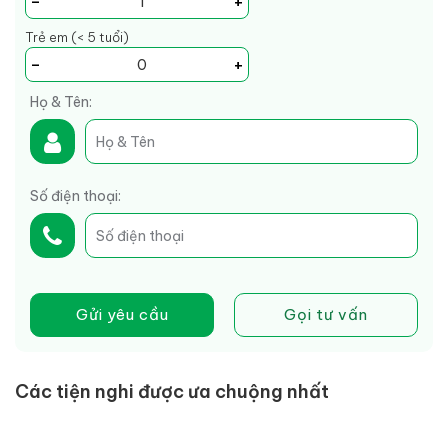
-
+
Trẻ em (< 5 tuổi)
-
+
Họ & Tên:
Số điện thoại:
Gửi yêu cầu
Gọi tư vấn
Các tiện nghi được ưa chuộng nhất