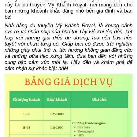
này tại du thuyền Mỹ Khánh Royal, nơi mang đến cho 
bạn những khoảnh khắc đáng nhớ bên gia đình và bạn 
bè!
Nhà hàng du thuyền Mỹ Khánh Royal, là khung cảnh 
rực rỡ và nhộn nhịp của phố thị Tây Đô khi lên đèn, kết 
hợp với những giai điệu du dương, tạo nên bữa tiệc 
tuyệt vời chưa từng có. Giúp bạn có được trải nghiệm 
những giây phút thú vị, tận hưởng không gian đẳng cấp 
và những bữa tiệc xứng tầm, đưa bạn đến với những 
cung bậc cảm xúc mới lạ. Hãy đến và khám phá để 
cảm nhận sự khác biệt nhé!