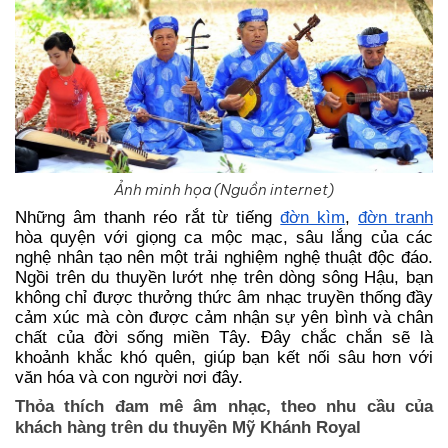
Ảnh minh họa (Nguồn internet)
Những âm thanh réo rắt từ tiếng 
đờn kìm
, 
đờn tranh
hòa quyện với giọng ca mộc mạc, sâu lắng của các 
nghệ nhân tạo nên một trải nghiệm nghệ thuật độc đáo. 
Ngồi trên du thuyền lướt nhẹ trên dòng sông Hậu, bạn 
không chỉ được thưởng thức âm nhạc truyền thống đầy 
cảm xúc mà còn được cảm nhận sự yên bình và chân 
chất của đời sống miền Tây. Đây chắc chắn sẽ là 
khoảnh khắc khó quên, giúp bạn kết nối sâu hơn với 
văn hóa và con người nơi đây. 
Thỏa thích đam mê âm nhạc, theo nhu cầu của 
khách hàng trên du thuyền Mỹ Khánh Royal