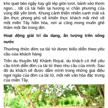
kho quẹt béo ngậy hay gỏi tép giòn tươi, bánh xèo thơm 
ngon… tất cả tái hiện lại hương vị chân phương của 
vùng đất yên bình. Khung cảnh thiên nhiên xanh mát và 
ẩm thực phong phú sẽ khiến thực khách mãi nhớ về 
một miền Tây hiền hòa, nơi ai cũng mong muốn ghé 
thăm một lần trong đời.
Hoạt động giải trí đa dạng, ấn tượng trên sông 
nước
Thưởng thức đờn ca tài tử được biểu diễn theo yêu 
cầu của khách hàng
Trên du thuyền Mỹ Khánh Royal, du khách có thể yêu 
cầu trình diễn đờn ca tài tử theo nhu cầu của mình. Sau 
đó du khách sẽ được đắm mình trong những giai điệu 
ngọt ngào của đờn ca tài tử, một nét văn hóa đặc trưng 
của miền Tây. 