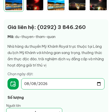
Giá liên hệ: (0292) 3 846.260
Mã:
du-thuyen-tham-quan
Nhà hàng du thuyền Mỹ Khánh Royal trực thuộc tại Làng
du lịch Mỹ Khánh với không gian sang trọng, thưởng thức
ẩm thực độc đáo, trải nghiệm dịch vụ đẳng cấp và những
hoạt động giải trí thú vị
Chọn ngày đặt:
Số lượng
Người lớn