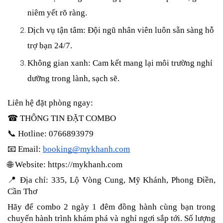
niêm yết rõ ràng.
Dịch vụ tận tâm: Đội ngũ nhân viên luôn sẵn sàng hỗ 
trợ bạn 24/7.
Không gian xanh: Cam kết mang lại môi trường nghỉ 
dưỡng trong lành, sạch sẽ.
Liên hệ đặt phòng ngay:
☎ THÔNG TIN ĐẶT COMBO
📞 Hotline: 0766893979
📧 Email: 
booking@mykhanh.com
🌐 Website:
https://mykhanh.com
📍 Địa chỉ: 335, Lộ Vòng Cung, Mỹ Khánh, Phong Điền, 
Cần Thơ
Hãy để combo 2 ngày 1 đêm đồng hành cùng bạn trong 
chuyến hành trình khám phá và nghỉ ngơi sắp tới. Số lượng 