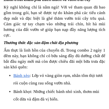
Kỳ nghỉ không chỉ là nằm ngủ! Với vé tham quan đã bao 
gồm trong gói, bạn sẽ được tự do khám phá các tiểu cảnh 
đẹp mắt và đặc biệt là ghé thăm vườn trái cây trĩu quả. 
Cảm giác tự tay chạm vào những trái chín, hít hà mùi 
hương của đất vườn sẽ giúp bạn nạp đầy năng lượng tích 
cực.
Thưởng thức đặc sản đậm chất địa phương
Ẩm thực là linh hồn của chuyến đi. Trong combo 2 ngày 1 
đêm này, bạn không chỉ có bữa sáng đầy đủ dưỡng chất để 
bắt đầu ngày mới mà còn được chiêu đãi một bữa trưa đặc 
sản khó quên:
Bánh xèo
: Lớp vỏ vàng giòn rụm, nhân tôm thịt tươi 
rói cuộn cùng rau sống vườn nhà.
Bánh khọt: Những chiếc bánh nhỏ xinh, thơm mùi 
cốt dừa và đậm đà vị biển.