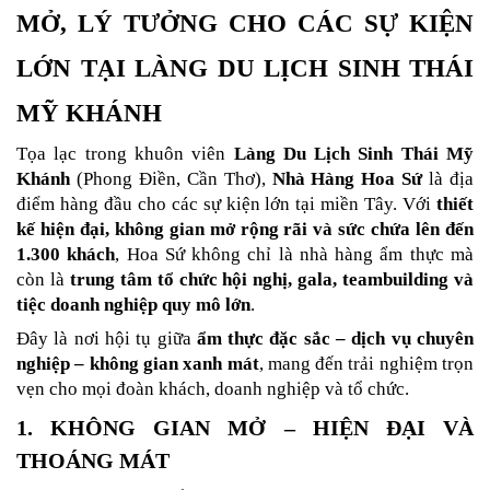
MỞ, LÝ TƯỞNG CHO CÁC SỰ KIỆN 
LỚN TẠI LÀNG DU LỊCH SINH THÁI 
MỸ KHÁNH
Tọa lạc trong khuôn viên 
Làng Du Lịch Sinh Thái Mỹ 
Khánh
 (Phong Điền, Cần Thơ), 
Nhà Hàng Hoa Sứ
 là địa 
điểm hàng đầu cho các sự kiện lớn tại miền Tây. Với 
thiết 
kế hiện đại, không gian mở rộng rãi và sức chứa lên đến 
1.300 khách
, Hoa Sứ không chỉ là nhà hàng ẩm thực mà 
còn là 
trung tâm tổ chức hội nghị, gala, teambuilding và 
tiệc doanh nghiệp quy mô lớn
.
Đây là nơi hội tụ giữa 
ẩm thực đặc sắc – dịch vụ chuyên 
nghiệp – không gian xanh mát
, mang đến trải nghiệm trọn 
vẹn cho mọi đoàn khách, doanh nghiệp và tổ chức.
1. KHÔNG GIAN MỞ – HIỆN ĐẠI VÀ 
THOÁNG MÁT