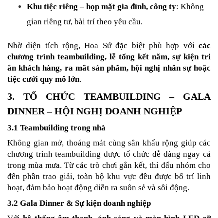
Khu tiệc riêng – họp mặt gia đình, công ty
: Không 
gian riêng tư, bài trí theo yêu cầu.
Nhờ diện tích rộng, Hoa Sứ đặc biệt phù hợp với 
các 
chương trình teambuilding, lễ tổng kết năm, sự kiện tri 
ân khách hàng, ra mắt sản phẩm, hội nghị nhân sự hoặc 
tiệc cưới quy mô lớn
.
3. TỔ CHỨC TEAMBUILDING – GALA 
DINNER – HỘI NGHỊ DOANH NGHIỆP
3.1 Teambuilding trong nhà
Không gian mở, thoáng mát cùng sân khấu rộng giúp các 
chương trình teambuilding được tổ chức dễ dàng ngay cả 
trong mùa mưa. Từ các trò chơi gắn kết, thi đấu nhóm cho 
đến phần trao giải, toàn bộ khu vực đều được bố trí linh 
hoạt, đảm bảo hoạt động diễn ra suôn sẻ và sôi động.
3.2 Gala Dinner & Sự kiện doanh nghiệp