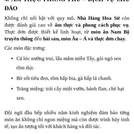
ĐÁO
Không chỉ nổi bật với quy mô, 
Nhà Hàng Hoa Sứ
 còn 
được đánh giá cao về 
ẩm thực và phong cách phục vụ
. 
Thực đơn được thiết kế linh hoạt, từ 
món ăn Nam Bộ 
truyền thống
 đến 
hải sản, món Âu – Á và thực đơn chay
.
Các món đặc trưng:
Cá lóc nướng trui, lẩu mắm miền Tây, gỏi ngó sen 
tôm thịt.
Bò sốt tiêu đen, tôm hấp bia, gà hấp lá chanh.
Tráng miệng: trái cây miệt vườn, bánh flan, chè hạt 
sen.
Đội ngũ đầu bếp nhiều năm kinh nghiệm đảm bảo từng 
món ăn không chỉ ngon miệng mà còn được trình bày tinh 
tế, tạo ấn tượng tốt với khách hàng và đối tác.