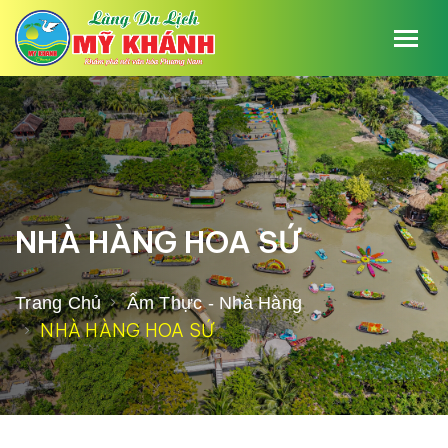
NHÀ HÀNG HOA SỨ
Trang Chủ
Ẩm Thực - Nhà Hàng
NHÀ HÀNG HOA SỨ