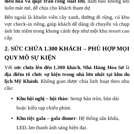
điều hòa và quạt trần công suất lớn
, đảm bảo không khí 
luôn mát mẻ, dễ chịu cho khách tham dự.
Bên ngoài là khuôn viên cây xanh, đường đi rộng, có khu 
vực check-in riêng, giúp khách dễ dàng di chuyển và chụp 
ảnh lưu niệm trong khung cảnh đẹp như một khu resort cao 
cấp.
2. SỨC CHỨA 1.300 KHÁCH – PHÙ HỢP MỌI 
QUY MÔ SỰ KIỆN
Với 
sức chứa lên đến 1.300 khách
, 
Nhà Hàng Hoa Sứ
 là 
địa điểm tổ chức sự kiện trong nhà lớn nhất tại khu du 
lịch Mỹ Khánh
. Không gian được chia linh hoạt theo nhu 
cầu:
Khu hội nghị – hội thảo
: Setup bàn tròn, bàn dài 
hoặc kiểu rạp chiếu phim.
Khu tiệc gala – gala dinner
: Hệ thống sân khấu, 
LED, âm thanh ánh sáng hiện đại.