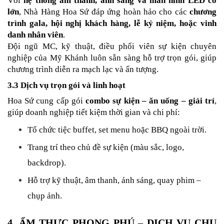
Với 
hệ thống âm thanh, ánh sáng và màn hình LED cỡ 
lớn
, Nhà Hàng Hoa Sứ đáp ứng hoàn hảo cho các 
chương 
trình gala, hội nghị khách hàng, lễ kỷ niệm, hoặc vinh 
danh nhân viên
.
Đội ngũ MC, kỹ thuật, điều phối viên sự kiện chuyên 
nghiệp của Mỹ Khánh luôn sẵn sàng hỗ trợ trọn gói, giúp 
chương trình diễn ra mạch lạc và ấn tượng.
3.3 Dịch vụ trọn gói và linh hoạt
Hoa Sứ cung cấp gói 
combo sự kiện – ăn uống – giải trí
, 
giúp doanh nghiệp tiết kiệm thời gian và chi phí:
Tổ chức tiệc buffet, set menu hoặc BBQ ngoài trời.
Trang trí theo chủ đề sự kiện (màu sắc, logo, 
backdrop).
Hỗ trợ kỹ thuật, âm thanh, ánh sáng, quay phim – 
chụp ảnh.
4. ẨM THỰC PHONG PHÚ – DỊCH VỤ CHU 