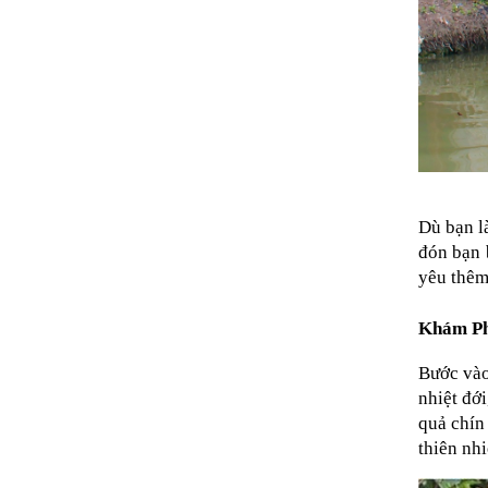
Dù bạn l
đón bạn 
yêu thêm
Khám Ph
Bước vào 
nhiệt đới
quả chín 
thiên nhi