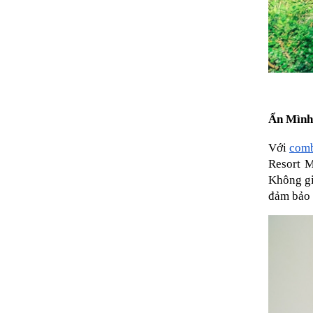
Ẩn Mình
Với 
com
Resort M
Không gi
đảm bảo 