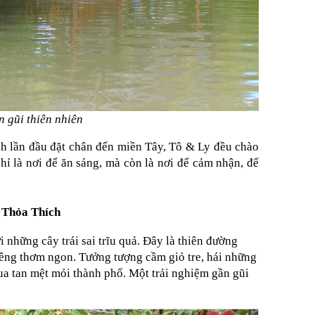
 gũi thiên nhiên 
ch lần đầu đặt chân đến miền Tây, Tô & Ly đều chào 
 là nơi để ăn sáng, mà còn là nơi để cảm nhận, để 
 Thỏa Thích
những cây trái sai trĩu quả. Đây là thiên đường 
riêng thơm ngon. Tưởng tượng cầm giỏ tre, hái những 
ua tan mệt mỏi thành phố. Một trải nghiệm gần gũi 