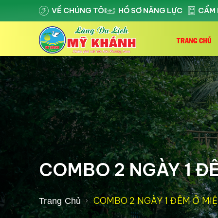
VỀ CHÚNG TÔI
HỒ SƠ NĂNG LỰC
CẨM 
TRANG CHỦ
COMBO 2 NGÀY 1 Đ
COMBO 2 NGÀY 1 ĐÊM Ở MI
Trang Chủ