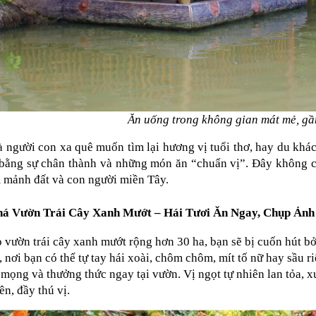
Ăn uống trong không gian mát mẻ, gần
à người con xa quê muốn tìm lại hương vị tuổi thơ, hay du khá
bằng sự chân thành và những món ăn “chuẩn vị”. Đây không chỉ
 mảnh đất và con người miền Tây.
á Vườn Trái Cây Xanh Mướt – Hái Tươi Ăn Ngay, Chụp Ảnh
vườn trái cây xanh mướt rộng hơn 30 ha, bạn sẽ bị cuốn hút bởi 
, nơi bạn có thể tự tay hái xoài, chôm chôm, mít tố nữ hay sầu 
mọng và thưởng thức ngay tại vườn. Vị ngọt tự nhiên lan tỏa, x
ên, đầy thú vị.