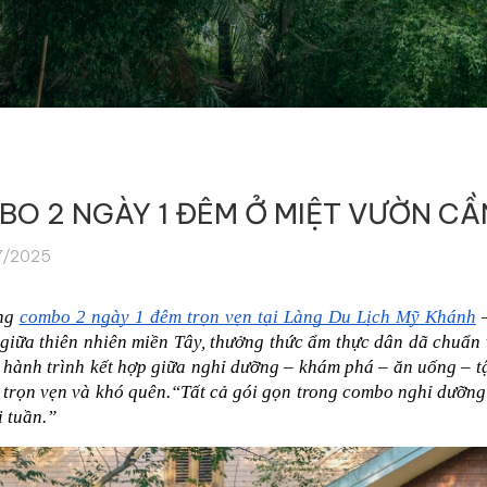
O 2 NGÀY 1 ĐÊM Ở MIỆT VƯỜN CẦ
/2025
ng 
combo 2 ngày 1 đêm trọn vẹn tại Làng Du Lịch Mỹ Khánh
 
 giữa thiên nhiên miền Tây, thưởng thức ẩm thực dân dã chuẩn v
 hành trình kết hợp giữa nghỉ dưỡng – khám phá – ăn uống – t
t trọn vẹn và khó quên.“Tất cả gói gọn trong combo nghỉ dưỡng
i tuần.”