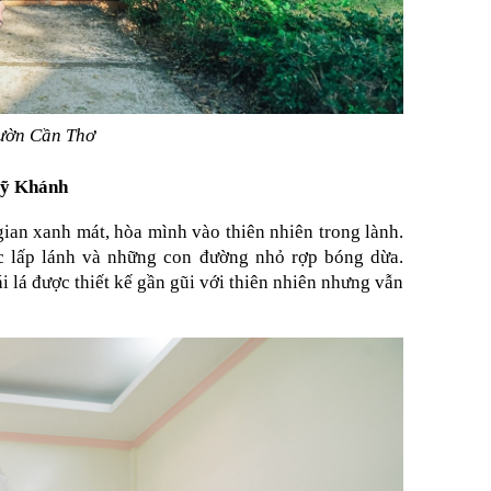
vườn Cần Thơ
Mỹ Khánh
ian xanh mát, hòa mình vào thiên nhiên trong lành. 
 lấp lánh và những con đường nhỏ rợp bóng dừa. 
á được thiết kế gần gũi với thiên nhiên nhưng vẫn 